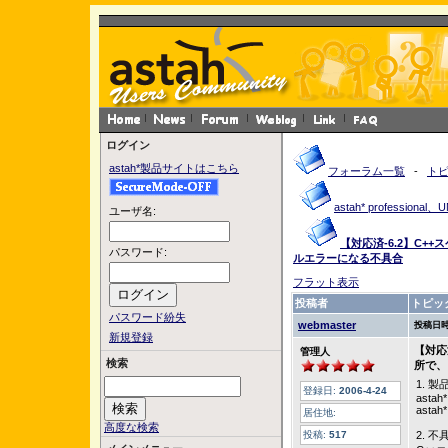
ログイン
astah*製品サイトはこちら
フォーラム一覧
-
ト
astah* profession
ユーザ名:
【対応済-6.2】C
パスワード:
ルエラーになる不具合
フラット表示
投稿者
トピッ
パスワード紛失
webmaster
投稿日時
新規登録
【対応
管理人
検索
所で、
1. 
登録日:
2006-4-24
astah*
astah*
居住地:
高度な検索
投稿:
517
2. 