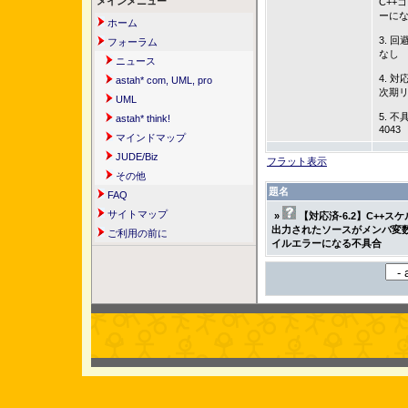
メインメニュー
C++
ーに
ホーム
3. 回
フォーラム
なし
ニュース
4. 対
astah* com, UML, pro
次期
UML
5. 不
astah* think!
4043
マインドマップ
JUDE/Biz
フラット表示
その他
題名
FAQ
サイトマップ
»
【対応済-6.2】C++
出力されたソースがメンバ変
ご利用の前に
イルエラーになる不具合