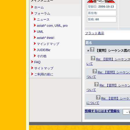
メインメニュー
登録日:
2006-10-13
ホーム
居住地:
フォーラム
ニュース
投稿:
60
astah* com, UML, pro
UML
フラット表示
astah* think!
題名
マインドマップ
JUDE/Biz
»
【質問】シーケンス図
その他
Re: 【質問】シーケ
FAQ
いて
サイトマップ
Re: 【質問】シーケ
ご利用の前に
ついて
Re: 【質問】シー
ついて
Re: 【質問】シ
について
投稿するにはまず登録を