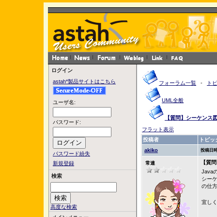
ログイン
astah*製品サイトはこちら
フォーラム一覧
-
ト
UML全般
ユーザ名:
【質問】シーケンス
パスワード:
フラット表示
投稿者
トピッ
akiko
投稿日時
パスワード紛失
【質問
新規登録
常連
Jav
検索
シー
の仕
宜し
高度な検索