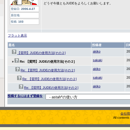
どうぞ今後ともJUDEをよろしくお願いします。
登録日:
2006-4-27
居住地:
投稿:
103
フラット表示
題名
投稿者
日
akiko
20
【質問】JUDEの使用方法[その２]
sakaki
20
»
Re: 【質問】JUDEの使用方法[その２]
akiko
20
Re: 【質問】JUDEの使用方法[その２]
sakaki
20
Re: 【質問】JUDEの使用方法[その２]
akiko
20
Re: 【質問】JUDEの使用方法[その２]
投稿するにはまず登録を
会社情
All content