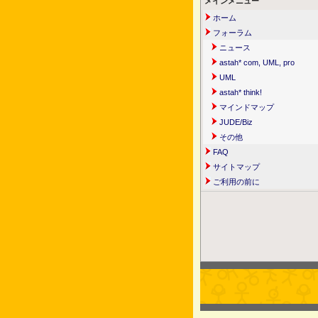
メインメニュー
ホーム
フォーラム
ニュース
astah* com, UML, pro
UML
astah* think!
マインドマップ
JUDE/Biz
その他
FAQ
サイトマップ
ご利用の前に