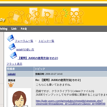
フォーラム一覧
-
トピック一覧
astah*の使い方
【質問】JUDEの使用方法[その２]
フラット表示
投稿者
トピック
sakaki
投稿日時:
2006-10-27 14:41
Re: 【質問】JUDEの使用方法[その２]
開発者
こちらにも書いておきますね。
恐縮ですが、クラスライブラリ(.classファイル)を
JUDEでインプットしてモデル情報に変換することはできま
http://jude-users.com/ja/modules/xhnewbb/viewtopic.php?
viewmode=thread&topic_id=131&forum=2&post_id=448#448