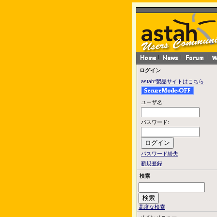
ログイン
astah*製品サイトはこちら
ユーザ名:
パスワード:
パスワード紛失
新規登録
検索
高度な検索