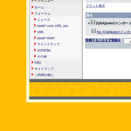
メインメニュー
フラット表示
ホーム
フォーラム
題名
ニュース
»
[Q&A]judeのインポ
astah* com, UML, pro
UML
Re: [Q&A]judeの
astah* think!
投稿するにはまず登録を
マインドマップ
JUDE/Biz
その他
FAQ
サイトマップ
ご利用の前に