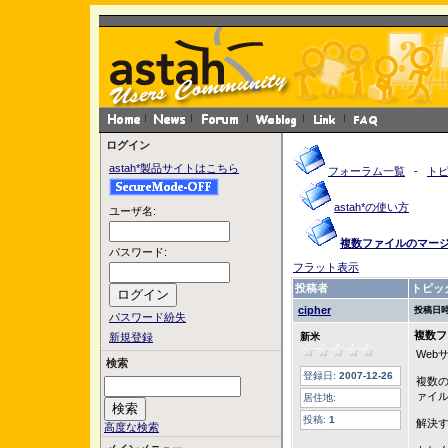
ログイン
astah*製品サイトはこちら
フォーラム一覧
-
ト
astah*の使い方
ユーザ名:
複数ファイルのマー
パスワード:
フラット表示
投稿者
トピッ
cipher
投稿日時
パスワード紛失
複数フ
新規登録
新米
Web
検索
登録日:
2007-12-26
複数の
ァイ
居住地:
投稿:
1
解決
高度な検索