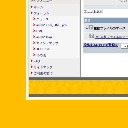
メインメニュー
もしく
ホーム
フラット表示
フォーラム
ニュース
題名
astah* com, UML, pro
»
複数ファイルのマージ
UML
Re: 複数ファイルのマ
astah* think!
マインドマップ
投稿するにはまず登録を
JUDE/Biz
その他
FAQ
サイトマップ
ご利用の前に