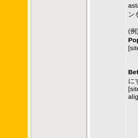
a
ン
(例
Po
[si
Be
に
[si
ali