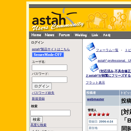
ログイン
astah*製品サイトはこちら
フォーラム一覧
-
ト
astah* profession
ユーザ名:
[対応済み-不具合修正版
パスワード:
とastah*が頻繁にフリーズす
フラット表示
パスワード紛失
投稿者
トピッ
新規登録
webmaster
投稿
検索
管理人
[対
「B
登録日:
2006-4-24
高度な検索
同
居住地: