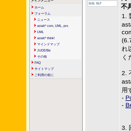
メインメニュー
投稿:
517
不
ホーム
フォーラム
1
ニュース
as
astah* com, UML, pro
co
UML
astah* think!
(
マインドマップ
れ
JUDE/Biz
く
その他
FAQ
サイトマップ
2
ご利用の前に
a
用
-
P
-
B
3.