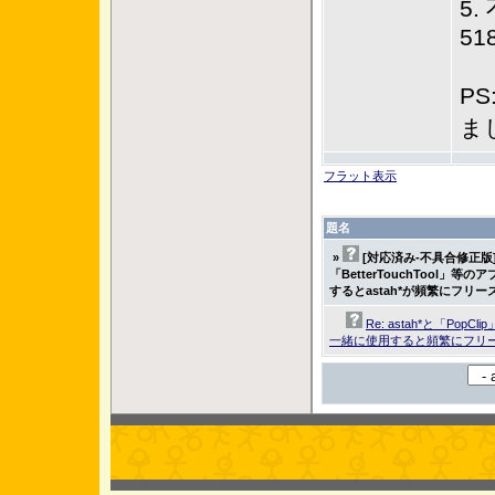
5.
51
PS
ま
フラット表示
題名
»
[対応済み-不具合修正版]as
「BetterTouchTool」
するとastah*が頻繁にフリ
Re: astah*と「PopCli
一緒に使用すると頻繁にフリ