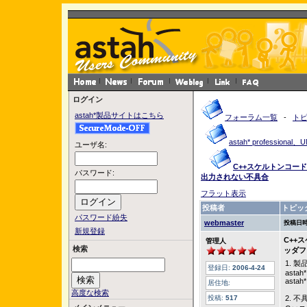
ログイン
astah*製品サイトはこちら
フォーラム一覧
-
ト
astah* profession
ユーザ名:
C++スケルトンコー
パスワード:
出力されない不具合
フラット表示
投稿者
トピッ
パスワード紛失
webmaster
投稿日時
新規登録
C++
管理人
検索
ッダフ
1. 
登録日:
2006-4-24
astah*
astah*
居住地:
高度な検索
投稿:
517
2. 