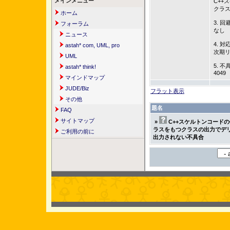
メインメニュー
C++
クラ
ホーム
3. 回
フォーラム
なし
ニュース
4. 対
astah* com, UML, pro
次期
UML
5. 不
astah* think!
4049
マインドマップ
JUDE/Biz
フラット表示
その他
題名
FAQ
サイトマップ
»
C++スケルトンコード
ラスをもつクラスの出力でデ
ご利用の前に
出力されない不具合