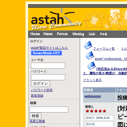
ログイン
astah*製品サイトはこちら
フォーラム一覧
-
ト
astah* profession
ユーザ名:
[対応済み-6.8](p
パスワード:
と、属性の長さ/精度が、自動的
フラット表示
パスワード紛失
投稿者
トピッ
新規登録
webmaster
投稿
検索
管理人
[対
ピ
登録日:
2006-4-24
高度な検索
図
居住地: