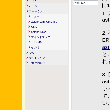
メインメニュー
投稿:
517
に
ホーム
フォーラム
1
ニュース
ast
astah* com, UML, pro
UML
2
astah* think!
マインドマップ
E
JUDE/Biz
a
その他
FAQ
と
サイトマップ
れ
ご利用の前に
3.
a
ァ
て
い