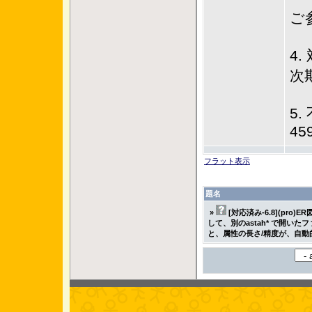
ご
4.
次
5.
45
フラット表示
題名
»
[対応済み-6.8](pro
して、別のastah* で開いた
と、属性の長さ/精度が、自動