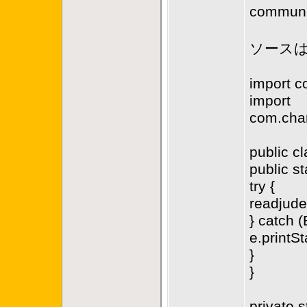
commun
ソース
import c
import
com.chan
public cl
public st
try {
readjude
} catch (
e.printS
}
}
private 