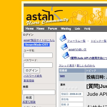
ログイン
astah*製品サイトはこちら
フォーラム一覧
-
トピック一覧
astah*の使い方
ユーザ名:
[質問]Jude API の使用方法に
パスワード:
スレッド表示
|
新しいものから
投稿者
トピック
パスワード紛失
tare
投稿日時:
新規登録
新米
[質問]J
検索
Jude 
登録日:
2006-8-19
居住地:
高度な検索
投稿:
2