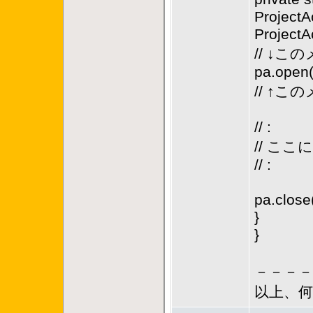
ProjectA
ProjectA
// ↓
pa.open(
// ↑
// :
// こ
// :
pa.close(
}
}
－－－－
以上、