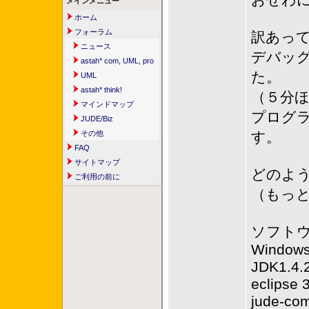
おせわに
メインメニュー
ホーム
フォーラム
訳あって
ニュース
デバッ
astah* com, UML, pro
た。
UML
astah* think!
（５分
マインドマップ
プログラ
JUDE/Biz
その他
す。
FAQ
サイトマップ
どのよ
ご利用の前に
（もっ
ソフト
Windows
JDK1.4.
eclipse 
jude-com