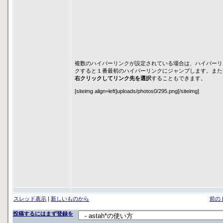
複数のハイパーリンクが設定されている場合は、ハイパーリ
クすると１番最初のハイパーリンクにジャンプします。また
右クリックしてリンク先を選択
することもできます。
[siteimg align=left]uploads/photos0/295.png[/siteimg]
スレッド表示
|
新しいものから
前の
投稿するにはまず登録を