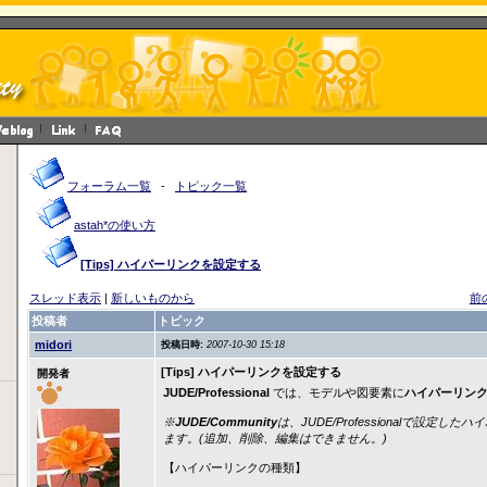
フォーラム一覧
-
トピック一覧
astah*の使い方
[Tips] ハイパーリンクを設定する
スレッド表示
|
新しいものから
前
投稿者
トピック
midori
投稿日時:
2007-10-30 15:18
[Tips] ハイパーリンクを設定する
開発者
JUDE/Professional
では、モデルや図要素に
ハイパーリン
※
JUDE/Community
は、JUDE/Professionalで設定
ます。(追加、削除、編集はできません。)
【ハイパーリンクの種類】