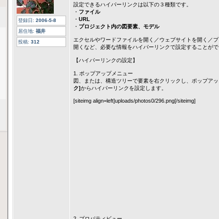
設定できるハイパーリンクは以下の３種類です。
・
ファイル
・
URL
登録日:
2006-5-8
・
プロジェクト内の図要素、モデル
居住地:
福井
エクセルやワードファイルを開く／ウェブサイトを開く／プ
投稿:
312
開くなど、必要な情報をハイパーリンクで設定することがで
【ハイパーリンクの設定】
1. ポップアップメニュー
図、または、構造ツリーで要素を右クリックし、ポップアッ
ク]
からハイパーリンクを設定します。
[siteimg align=left]uploads/photos0/296.png[/siteimg]
2. プロパティビュー