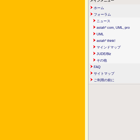
メインメニュー
ホーム
フォーラム
ニュース
astah* com, UML, pro
UML
astah* think!
マインドマップ
JUDE/Biz
その他
FAQ
サイトマップ
ご利用の前に