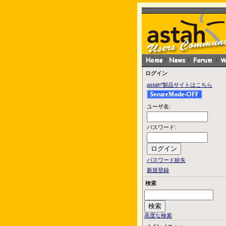
ログイン
astah*製品サイトはこちら
ユーザ名:
パスワード:
パスワード紛失
新規登録
検索
高度な検索