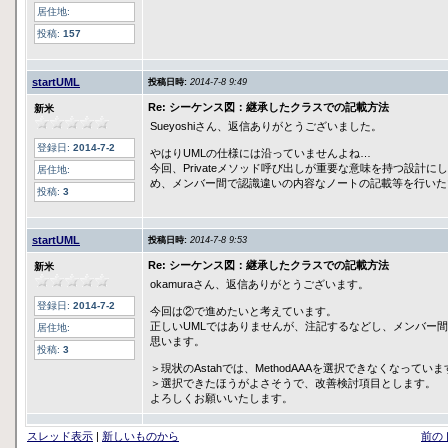
居住地:
投稿:
157
startUML
投稿日時:
2014-7-8 9:49
Re: シーケンス図：継承したクラスでの記載方法
新米
Sueyoshiさん、返信ありがとうございました。
登録日:
2014-7-2
やはりUMLの仕様には沿っていませんよね…
今回、Privateメソッド呼び出しが重要な意味を持つ設計
居住地:
め、メンバー間で認識違いの内容なノートの記載等を行いた
投稿:
3
startUML
投稿日時:
2014-7-8 9:53
Re: シーケンス図：継承したクラスでの記載方法
新米
okamuraさん、返信ありがとうございます。
登録日:
2014-7-2
今回は②で進めたいと考えています。
正しいUMLではありませんが、注記するなどし、メンバー
居住地:
思います。
投稿:
3
＞現状のAstahでは、MethodAAAを選択できなくなってい
＞選択できたほうがよさそうで、改善検討項目とします。
よろしくお願いいたします。
スレッド表示
|
新しいものから
前の