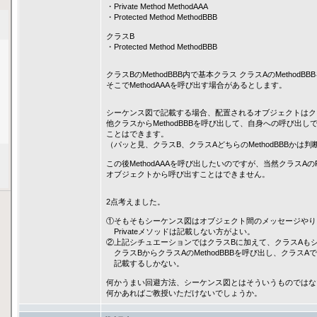
・Private Method MethodAAA
・Protected Method MethodBBB
クラスB
・Protected Method MethodBBB
クラスBのMethodBBB内で基本クラス クラスAのMethodB
そこでMethodAAAを呼び出す場合があるとします。
シーケンス図で記載する場合、配置されるオブジェクトはク
他クラスからMethodBBBを呼び出して、自身への呼び出し
ことはできます。
（パッと見、クラスB、クラスAどちらのMethodBBBかは
この後MethodAAAを呼び出したいのですが、当然クラスAのP
オブジェクトから呼び出すことはできません。
2点考えました。
①そもそもシーケンス図はオブジェクト間のメッセージやり
Privateメソッドは記載しない方がよい。
②上記シチュエーションではクラスBに加えて、クラスAも
クラスBからクラスAのMethodBBBを呼び出し、クラスAでM
記載するしかない。
何かうまい回避方法、シーケンス図とはそういうものではな
何かあればご教授いただけないでしょうか。