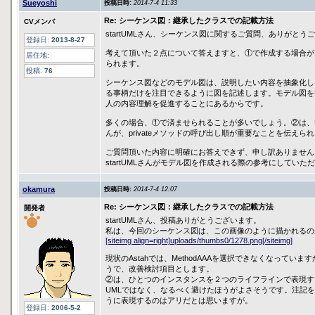
Sueyoshi
投稿日時:
2014-7-4 11:33
Re: シーケンス図：継承したクラスでの記載方法
CVメンバ
startUMLさん、シーケンス図に関するご質問、ありがとう
登録日:
2013-8-27
考えて頂いた２点について答えますと、①で作成する場合が
居住地:
られます。
投稿:
76
シーケンス図などのモデル図は、説明したい内容を抽象化し
る事柄だけを注目できるように図を記述します。モデル図を
人の内容理解を促進することにあるからです。
多くの場合、①で済ませられることが多いでしょう。②は、
んが、privateメソッドの呼び出し順が重要なことを伝えら
ご質問頂いた内容に明確にお答えできず、申し訳ありません
startUMLさんがモデル図を作成される際の参考にしていた
okamura
投稿日時:
2014-7-4 12:07
Re: シーケンス図：継承したクラスでの記載方法
開発者
startUMLさん、投稿ありがとうございます。
私は、今回のシーケンス図は、この画像のように描かれるの
[siteimg align=right]uploads/thumbs0/1278.png[/siteimg]
現状のAstahでは、MethodAAAを選択できなくなってい
うで、改善検討項目とします。
②は、ひとつのインスタンスを２つのライフラインで表現す
UMLではなく、なるべく避けたほうがよさそうです。注記
うに表現するのはアリだとは思いますが。
登録日:
2006-5-2