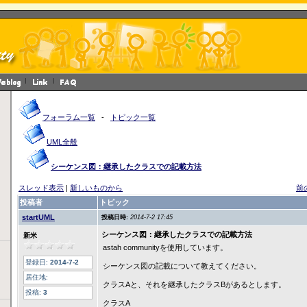
フォーラム一覧
-
トピック一覧
UML全般
シーケンス図：継承したクラスでの記載方法
スレッド表示
|
新しいものから
前
投稿者
トピック
startUML
投稿日時:
2014-7-2 17:45
シーケンス図：継承したクラスでの記載方法
新米
astah communityを使用しています。
登録日:
2014-7-2
シーケンス図の記載について教えてください。
居住地:
クラスAと、それを継承したクラスBがあるとします。
投稿:
3
クラスA