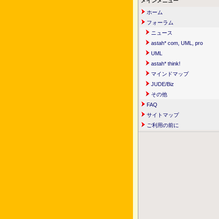
メインメニュー
ホーム
フォーラム
ニュース
astah* com, UML, pro
UML
astah* think!
マインドマップ
JUDE/Biz
その他
FAQ
サイトマップ
ご利用の前に