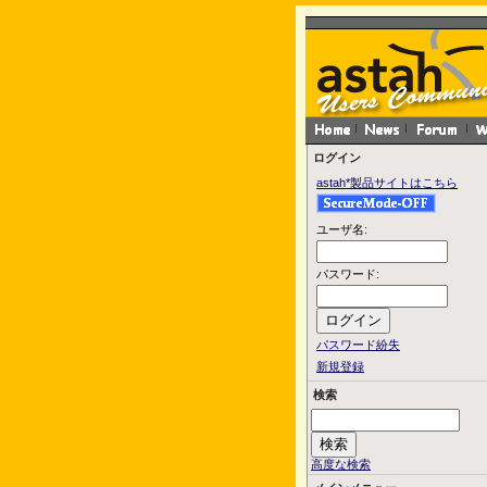
ログイン
astah*製品サイトはこちら
ユーザ名:
パスワード:
パスワード紛失
新規登録
検索
高度な検索