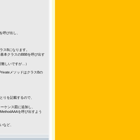
BBを呼び出し、
ラスBになります。
で基本クラスのBBBを呼び出す
判断難しいですが…）
rivateメソッドはクラスBの
とりを記載するので、
シーケンス図に追加し、
ethodAAAを呼び出すよう
いなど、