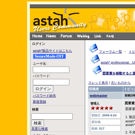
ログイン
astah*製品サイトはこちら
フォーラム一覧
-
ト
astah* profession
ユーザ名:
図要素を移動すると
パスワード:
スレッド表示
|
古いものから
投稿者
トピッ
パスワード紛失
webmaster
投稿日時
新規登録
図要素
管理人
図要
検索
登録日:
2006-4-24
1. 
astah*
居住地:
astah*
高度な検索
投稿:
517
2. 