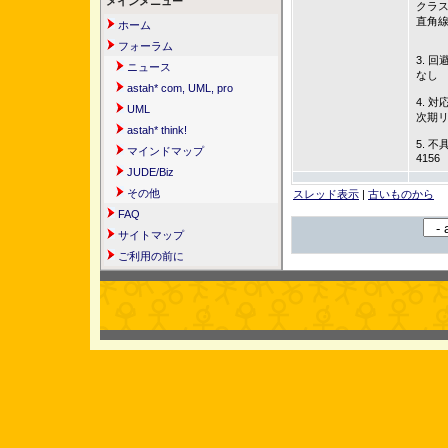
メインメニュー
クラ
直角
ホーム
フォーラム
3. 回
ニュース
なし
astah* com, UML, pro
4. 対
UML
次期
astah* think!
5. 不
マインドマップ
4156
JUDE/Biz
その他
スレッド表示
|
古いものから
FAQ
サイトマップ
ご利用の前に