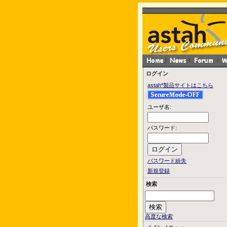
ログイン
astah*製品サイトはこちら
ユーザ名:
パスワード:
パスワード紛失
新規登録
検索
高度な検索