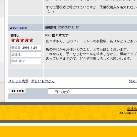
すでに退役者と呼ばれていますが、予備役編入かも知れない
_(._.)_
webmaster
投稿日時:
2006-5-23 21:32
Re: 佐々木です
管理人
佐々木さん、このフォーラムへの初投稿、ありがとうござい
登録日:
2006-4-24
梅の時代からお使いとのこと、とても嬉しく思います。
これからも、手になじむツールを追求しながら、機能アップ
居住地:
図っていきますので、どうぞ応援よろしくお願いします。
投稿:
517
スレッド表示
|
新しいものから
前の
会社情
All content