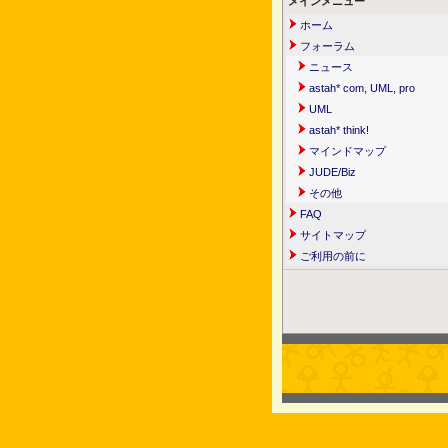
メインメニュー
ホーム
フォーラム
ニュース
astah* com, UML, pro
UML
astah* think!
マインドマップ
JUDE/Biz
その他
FAQ
サイトマップ
ご利用の前に