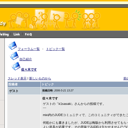
フォーラム一覧
-
トピック一覧
自己紹介
佐々木です
スレッド表示
|
新しいものから
前
投稿者
トピック
ゲスト
投稿日時:
2006-5-21 13:27
佐々木です
ゲストの「k1sasaki」さんからの投稿です。
---
mixi内のJUDEコミュニティで、このコミュニティができ
何処かにも書きましたが、JUDEは梅版から利用させてもら
よい道具が必要です。その意味でJUDEは欠かせません(^-^)/