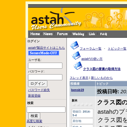
ログイン
astah*製品サイトはこちら
フォーラム一覧
-
トピック一覧
astah*の使い方
ユーザ名:
クラス図の要素の取得方法
パスワード:
スレッド表示
|
新しいものから
投稿者
トピック
パスワード紛失
bensb19
投稿日時:
20
新規登録
新米
クラス図
検索
astah
登録日:
2014-
5-4
クラス図
高度な検索
居住地: