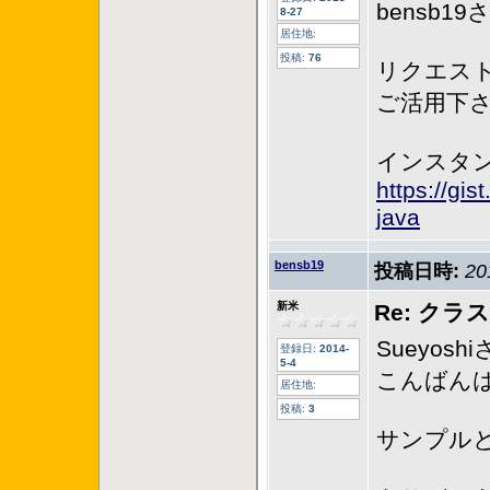
bensb
8-27
居住地:
投稿:
76
リクエス
ご活用下
インスタン
https://gi
java
bensb19
投稿日時:
20
新米
Re: ク
Sueyosh
登録日:
2014-
5-4
こんばん
居住地:
投稿:
3
サンプル