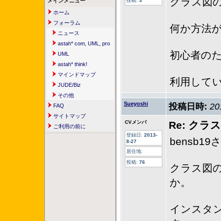
クラス図
メインメニュー
投稿:
3
ホーム
フォーラム
何か方法
ニュース
astah* com, UML, pro
初心者の
UML
astah* think!
マインドマップ
利用しているの
JUDE/Biz
その他
Sueyoshi
投稿日時:
20
FAQ
サイトマップ
CVメンバ
Re: ク
ご利用の前に
登録日:
2013-
bensb
8-27
居住地:
投稿:
76
クラス図
か。
インスタ