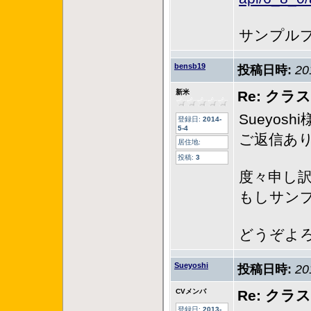
サンプル
bensb19
投稿日時:
20
新米
Re: ク
Sueyoshi
登録日:
2014-
5-4
ご返信あ
居住地:
投稿:
3
度々申し
もしサン
どうぞよ
Sueyoshi
投稿日時:
20
CVメンバ
Re: ク
登録日:
2013-