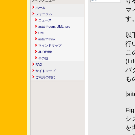
り
メインメニュー
ホーム
マ
フォーラム
す
ニュース
astah* com, UML, pro
UML
以
astah* think!
行
マインドマップ
こ
JUDE/Biz
その他
(Li
FAQ
バ
サイトマップ
も
ご利用の前に
[si
F
シ
を