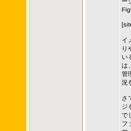
ー
F
[si
イ
り
い
は、
管
況
さ
ジ
で
フ