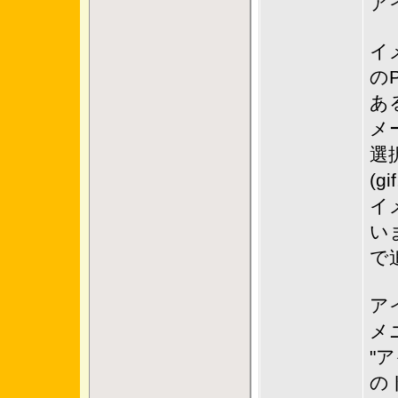
ア
イ
の
あ
メ
選
(gi
イ
い
で
ア
メ
"
の