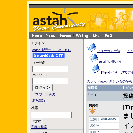
ログイン
astah*製品サイトはこちら
フォーラム一覧
-
ト
astah*の使い方
ユーザ名:
[Tips] イメージ
パスワード:
スレッド表示
|
新しいものから
投稿者
トピッ
パスワード紛失
harry
投稿
新規登録
開発者
[
検索
ま
登録日:
2006-10-27
イ
居住地:
高度な検索
投稿:
9