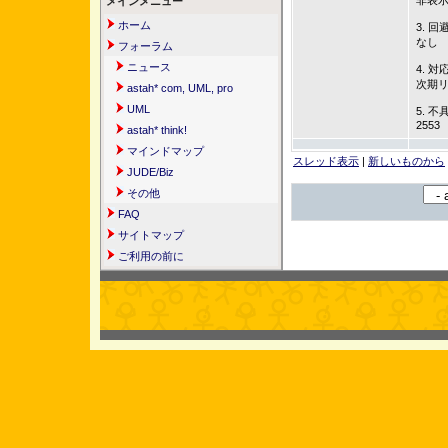
非表示
メインメニュー
ホーム
3. 回
なし
フォーラム
ニュース
4. 対
次期
astah* com, UML, pro
UML
5. 不
2553
astah* think!
マインドマップ
スレッド表示
|
新しいものから
JUDE/Biz
その他
FAQ
サイトマップ
ご利用の前に