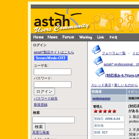
ログイン
astah*製品サイトはこちら
フォーラム一覧
-
ト
astah* profession
ユーザ名:
[対応済み-6.7](p
パスワード:
スレッド表示
|
新しいものから
投稿者
トピッ
パスワード紛失
webmaster
投稿日時
新規登録
[対応
管理人
がある
検索
1. 
登録日:
2006-4-24
profe
居住地:
2. 
高度な検索
投稿:
517
関連