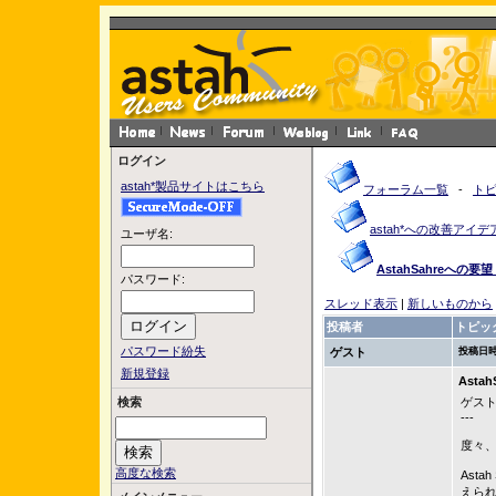
ログイン
astah*製品サイトはこちら
フォーラム一覧
-
ト
astah*への改善アイデ
ユーザ名:
AstahSahreへの要望 
パスワード:
スレッド表示
|
新しいものから
投稿者
トピッ
パスワード紛失
ゲスト
投稿日時
新規登録
Astah
検索
ゲスト
---
度々
高度な検索
Ast
えら