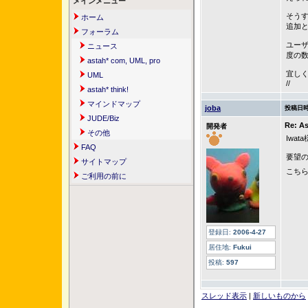
メインメニュー
そう
ホーム
追加
フォーラム
ユー
ニュース
度の
astah* com, UML, pro
宜し
UML
//
astah* think!
マインドマップ
joba
投稿日時
JUDE/Biz
Re: A
開発者
その他
Iwata
FAQ
要望
サイトマップ
こちら
ご利用の前に
登録日:
2006-4-27
居住地:
Fukui
投稿:
597
スレッド表示
|
新しいものから