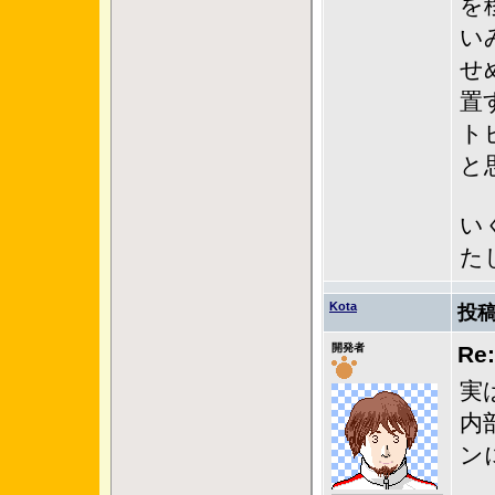
を
い
せ
置
ト
と
い
た
Kota
投稿
開発者
Re
実
内
ン