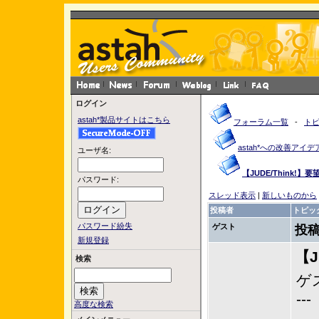
ログイン
astah*製品サイトはこちら
フォーラム一覧
-
ト
astah*への改善アイデ
ユーザ名:
【JUDE/Think!】要
パスワード:
スレッド表示
|
新しいものから
投稿者
トピッ
パスワード紛失
ゲスト
投稿
新規登録
【J
検索
ゲ
---
高度な検索