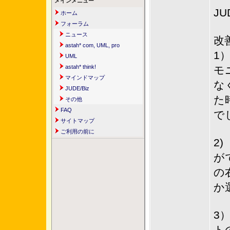
メインメニュー
J
ホーム
フォーラム
ニュース
改
astah* com, UML, pro
1
UML
astah* think!
モ
マインドマップ
な
JUDE/Biz
た
その他
FAQ
で
サイトマップ
ご利用の前に
2
が
の
か
3