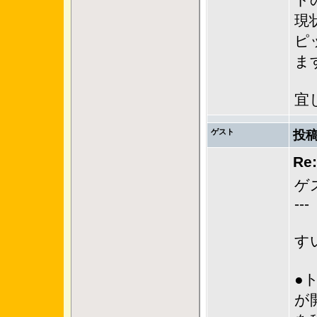
ト
現
ピ
ま
宜
ゲスト
投稿
Re
ゲ
---
す
●
が