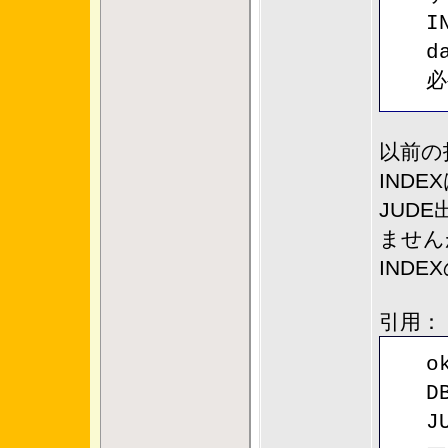
I
d
必
以前の
IND
JUD
ません
IND
引用：
o
D
J