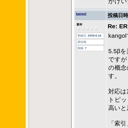
かけい
kangol
投稿日時
新米
Re: 
kang
登録日:
2008-6-16
居住地:
投稿:
7
5.5
ですが
の概念
す。
対応は
トピッ
高いと
「索引