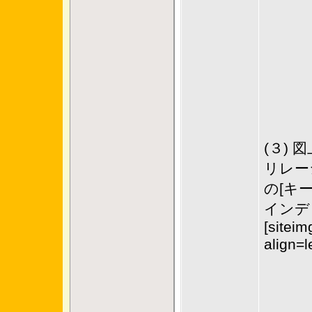
(３)
リレー
の[キ
インデ
[siteim
align=l