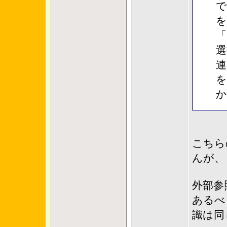
で
を
「
選
連
を
か
こちら
んが、
外部参
あるべ
識は同