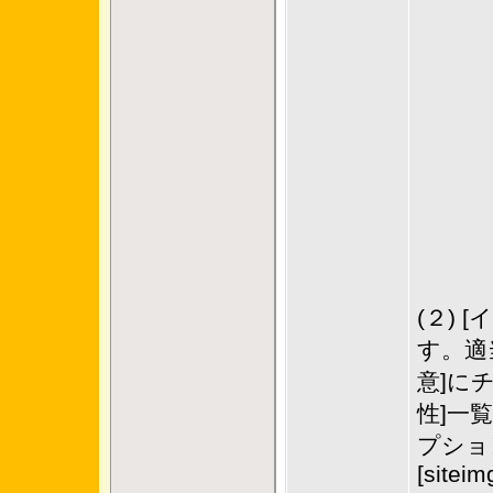
(２)
す。適
意]に
性]一
プショ
[siteim