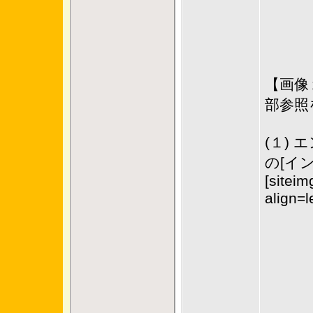
【画像
部参照
(１)
の[イ
[siteim
align=l