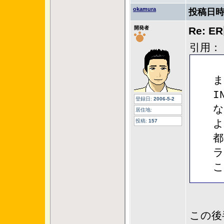
okamura
投稿日時
開発者
Re: 
引用：
ま
I
登録日:
2006-5-2
な
居住地:
投稿:
157
よ
都
ラ
こ
この後