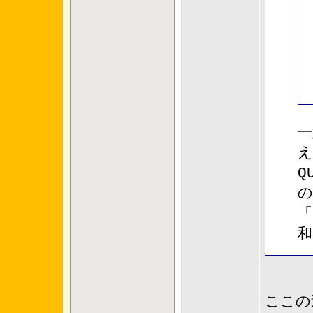
一
え
Q
の
「
和
ここの