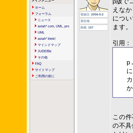
β版で
メインメニュー
ホーム
えなか
フォーラム
登録日:
2006-5-2
につい
ニュース
居住地:
ます。
astah* com, UML, pro
投稿:
157
UML
astah* think!
引用：
マインドマップ
JUDE/Biz
その他
p
FAQ
に
サイトマップ
ご利用の前に
カ
か
この件
の不具