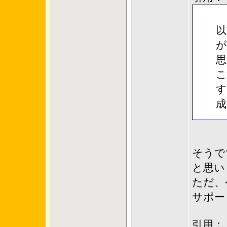
以
が
思
こ
す
成
そうで
と思い
ただ、
サポー
引用：