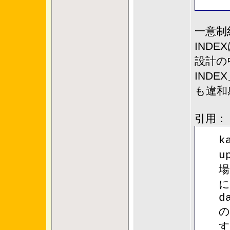
一意制
IND
設計の
IND
も違和
引用：
k
u
場
に
d
の
す