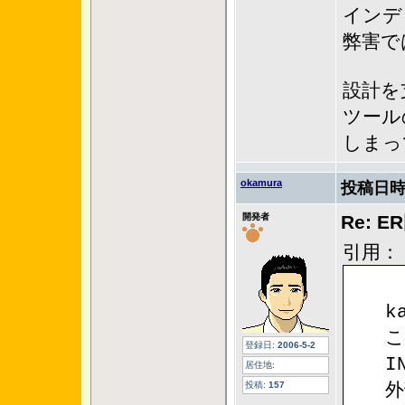
インデ
弊害で
設計を
ツール
しまっ
okamura
投稿日時
開発者
Re: 
引用：
k
こ
登録日:
2006-5-2
I
居住地:
投稿:
157
外