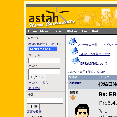
ログイン
astah*製品サイトはこちら
フォーラム一覧
-
トピック
astah*への改善アイデア
ユーザ名:
ER図の記述について
パスワード:
スレッド表示
|
新しいものから
投稿者
トピック
パスワード紛失
okamura
投稿日時
新規登録
開発者
Re: 
検索
Pro
す。
高度な検索