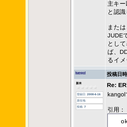
主キー
と認識
または
JUD
として
ば、D
るイメ
kangol
投稿日時
新米
Re: 
kang
登録日:
2008-6-16
居住地:
投稿:
7
引用：
o