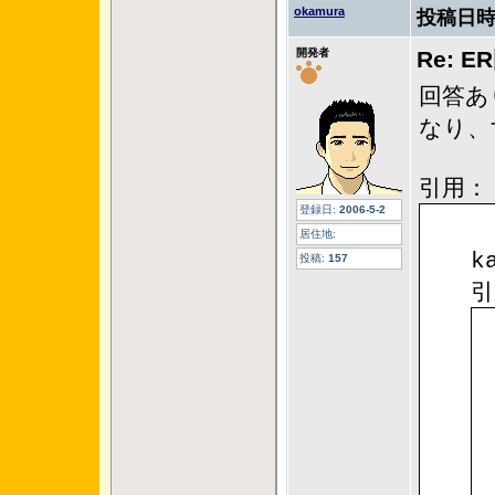
okamura
投稿日時
開発者
Re: 
回答あ
なり、
引用：
登録日:
2006-5-2
居住地:
k
投稿:
157
引