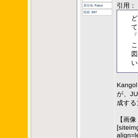
引用：
居住地:
Fukui
投稿:
597
ど
て
「
こ
図
い
Kan
が、J
成する
【画像
[siteim
align=l