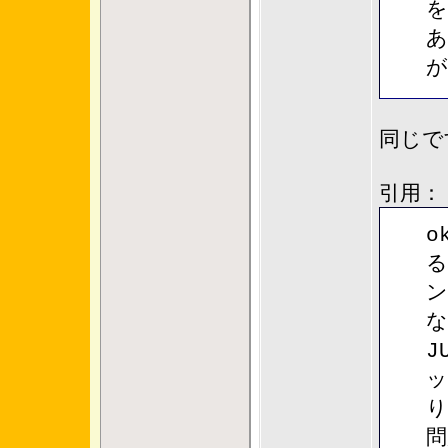
を
あ
が
同じで
引用：
o
る
ン
な
J
ッ
り
問