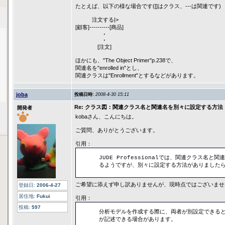
たとえば、以下の様な場合です([]はクラス、---は関連です)
注文する|>
[顧客]----------[商品]
･
･
[注文]
ほかにも、"The Object Primer"p.238で、
関連名を"enrolled in"とし、
関連クラスは"Enrollment"とするなどがあります。
joba
投稿日時:
2008-4-30 15:11
Re: クラス図：関連クラス名と関連名を別々に設定する方法
開発者
kobaさん、こんにちは。
ご質問、ありがとうございます。
引用：
JUDE Professionalでは、関連クラス名と
るようですが、別々に設定する方法がありました
ご希望に添えず申し訳ありませんが、現時点ではございませ
登録日:
2006-4-27
居住地:
Fukui
引用：
投稿:
597
分析モデルを作成する際に、両者が別設定できる
が記述できる場合があります。