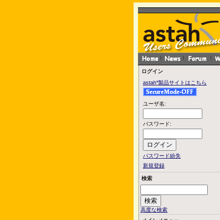
ログイン
astah*製品サイトはこちら
ユーザ名:
パスワード:
パスワード紛失
新規登録
検索
高度な検索