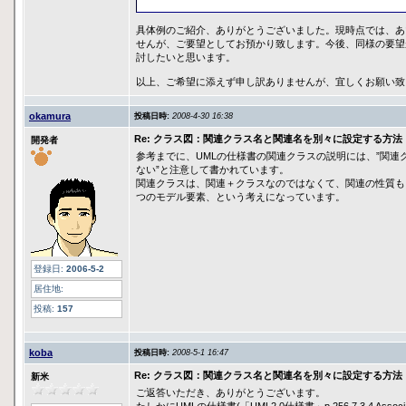
具体例のご紹介、ありがとうございました。現時点では、あ
せんが、ご要望としてお預かり致します。今後、同様の要望
討したいと思います。
以上、ご希望に添えず申し訳ありませんが、宜しくお願い致
okamura
投稿日時:
2008-4-30 16:38
Re: クラス図：関連クラス名と関連名を別々に設定する方法
開発者
参考までに、UMLの仕様書の関連クラスの説明には、”関連
ない”と注意して書かれています。
関連クラスは、関連＋クラスなのではなくて、関連の性質も
つのモデル要素、という考えになっています。
登録日:
2006-5-2
居住地:
投稿:
157
koba
投稿日時:
2008-5-1 16:47
Re: クラス図：関連クラス名と関連名を別々に設定する方法
新米
ご返答いただき、ありがとうございます。