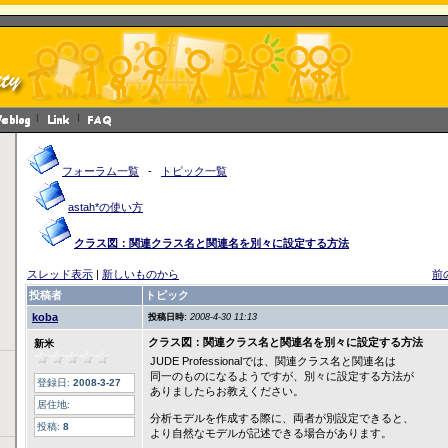
フォーラム一覧
-
トピック一覧
astah*の使い方
クラス図：関連クラス名と関連名を別々に設定する方法
スレッド表示
|
新しいものから
前
投稿者
トピック
koba
投稿日時:
2008-4-30 11:13
クラス図：関連クラス名と関連名を別々に設定する方法
新米
JUDE Professionalでは、関連クラス名と関連名は
同一のものになるようですが、別々に設定する方法が
登録日:
2008-3-27
ありましたらお教えください。
居住地:
分析モデルを作成する際に、両者が別設定できると、
投稿:
8
より自然なモデルが記述できる場合があります。