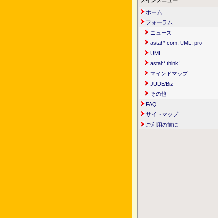
メインメニュー
ホーム
フォーラム
ニュース
astah* com, UML, pro
UML
astah* think!
マインドマップ
JUDE/Biz
その他
FAQ
サイトマップ
ご利用の前に