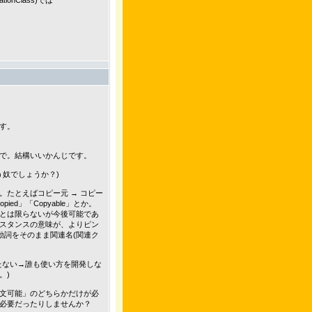
ionClass)では
す。
で。結構いいかんじです。
う奴でしょうか？)
たとえばコピー元 → コピー
ed」「Copyable」とか。
とは限らないが今後可能であ
スタンスの意味が、よりピン
動詞をそのまま関連名(関連ク
たない→誰も使い方を開発しな
。)
文可能」のどちらかだけが必
必要だったりしませんか？