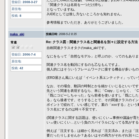
たしかにUMLの仕様書(「UML2.0仕様書」p.256 7.3.4 Associat
登録日:
2008-3-27
「関連クラスは名前を一つだけ持ち」
居住地:
となっていますね。
JUDEとしては致し方ないところかも知れません。
投稿:
8
参考情報までいただき、ありがとうございました。
naka_aki
投稿日時:
2008-5-2 8:35
Re: クラス図：関連クラス名と関連名を別々に設定する方法
常連
自称関連クラスオタクのnaka_akiです。
登録日:
2006-7-4
なにをもって「自然なモデル」と呼ぶのか、ってのもありま
居住地:
関連クラス名を動詞にするのも乙なもんですよ。
投稿:
42
個人的にはそういうフレームワークに接する機会が多いもの
(ERD屋さん風にいえば「イベント系エンティティ」ってい
なお、その場合、動詞の時制とかを細かくいじるといいです。
先という関連を表現するなら、単に「Copy」じゃなく、「Copi
「既にコピーしちゃった」なら前者を使いますし「既にした
る」なら後者です。そうすることで、その関連クラスのイン
ポイントで絞れて、いい感じです。素の「xxxする」という
ラス名)にするのは時々不安です。
(関連クラスに関する話題は、使いにくい→事例や議論が育
い→使いにくい…という負のスパイラルになってる気がする
例えば「注文する」は細かく見れば「注文済み」または「注
要だったりしませんか？あるいはその両方がそれぞれ別々に