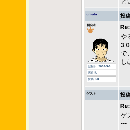
と
umeda
投稿
開発者
R
や
3
で
し
登録日:
2006-5-9
居住地:
投稿:
50
ゲスト
投稿
R
ゲ
---