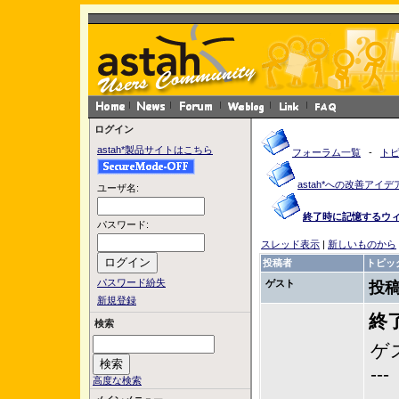
ログイン
astah*製品サイトはこちら
フォーラム一覧
-
ト
astah*への改善アイデ
ユーザ名:
終了時に記憶するウ
パスワード:
スレッド表示
|
新しいものから
投稿者
トピッ
パスワード紛失
ゲスト
投稿
新規登録
終
検索
ゲ
---
高度な検索