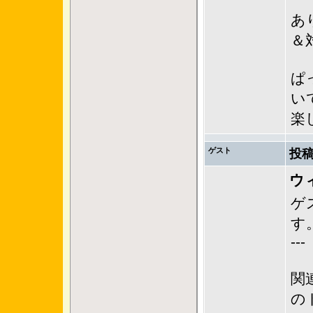
あ
＆
ぱ
い
楽
ゲスト
投稿
ウ
ゲ
す
---
関
の