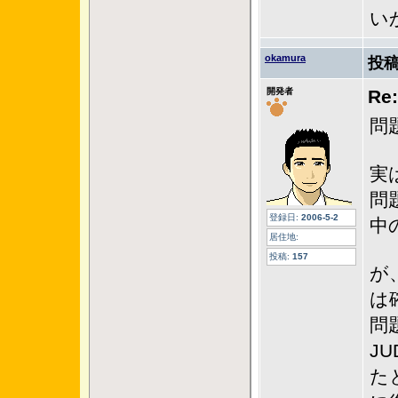
い
okamura
投稿
開発者
R
問
実
問
登録日:
2006-5-2
中
居住地:
投稿:
157
が
は
問
J
たと