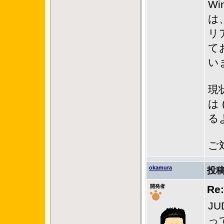
W
は
リ
て
い
現
は
る
ご
okamura
投稿
開発者
R
J
っ