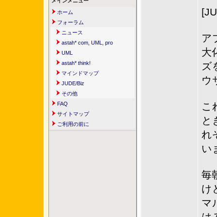
メインメニュー
[J
ホーム
フォーラム
ニュース
ア
astah* com, UML, pro
大
UML
astah* think!
ズ
マインドマップ
ウ
JUDE/Biz
その他
FAQ
こ
サイトマップ
と
ご利用の前に
れ
い
毎
け
マ