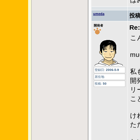
は
umeda
投稿
開発者
R
こ
m
私
登録日:
2006-5-9
居住地:
開
投稿:
50
リ
こ
け
た