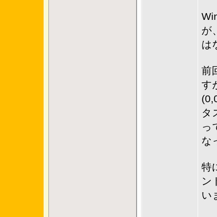
Wi
が
は
前
す
(
タ
っ
な
特
ン
い