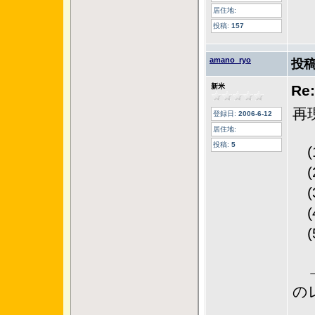
居住地:
投稿:
157
amano_ryo
投稿
新米
R
再
登録日:
2006-6-12
居住地:
投稿:
5
(
(2
(3
(4
(5
→
の