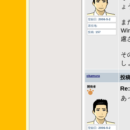
ょ
登録日:
2006-5-2
ま
居住地:
Wi
投稿:
157
慮
そ
し
okamura
投稿
開発者
R
あ
登録日:
2006-5-2