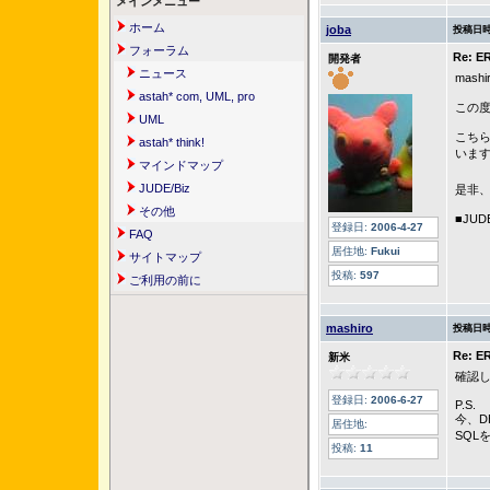
メインメニュー
ホーム
joba
投稿日時
フォーラム
Re:
開発者
ニュース
mas
astah* com, UML, pro
この
UML
こちら
astah* think!
いま
マインドマップ
JUDE/Biz
是非
その他
■JU
登録日:
2006-4-27
FAQ
居住地:
Fukui
サイトマップ
投稿:
597
ご利用の前に
mashiro
投稿日時
Re:
新米
確認
登録日:
2006-6-27
P.S.
今、D
居住地:
SQL
投稿:
11