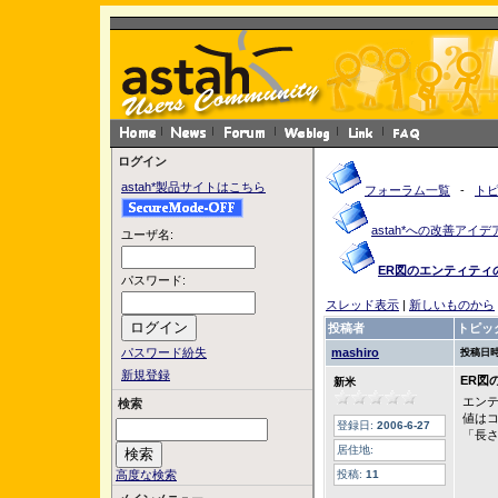
ログイン
astah*製品サイトはこちら
フォーラム一覧
-
ト
astah*への改善アイデ
ユーザ名:
ER図のエンティティ
パスワード:
スレッド表示
|
新しいものから
投稿者
トピッ
パスワード紛失
mashiro
投稿日時
新規登録
ER図
新米
エン
検索
値は
登録日:
2006-6-27
「長
居住地:
高度な検索
投稿:
11