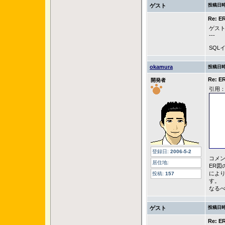
ゲスト
投稿日時
Re:
ゲスト
---
SQL
okamura
投稿日時
Re:
開発者
引用
登録日:
2006-5-2
コメ
居住地:
ER図
により
投稿:
157
す。
なる
ゲスト
投稿日時
Re: