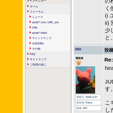
の
メインメニュー
ホーム
く
フォーラム
i
ニュース
ii
astah* com, UML, pro
UML
少
astah* think!
と
マインドマップ
JUDE/Biz
その他
joba
投稿
FAQ
開発者
R
サイトマップ
ご利用の前に
h
J
す
登録日:
2006-4-27
こ
居住地:
Fukui
投稿:
597
し