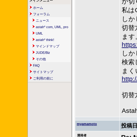
が切
メインメニュー
ホーム
私は
フォーラム
しか
ニュース
切替
astah* com, UML, pro
UML
ます
astah* think!
https
マインドマップ
しか
JUDE/Biz
その他
検索
FAQ
まく
サイトマップ
http:
ご利用の前に
切替
Asta
myamamoto
投稿日
開発者