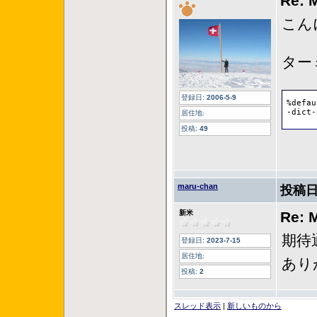
Re:
こん
ター
登録日:
2006-5-9
%defau
-dict-
居住地:
投稿:
49
maru-chan
投稿日
新米
Re:
期待
登録日:
2023-7-15
居住地:
あり
投稿:
2
スレッド表示
|
新しいものから