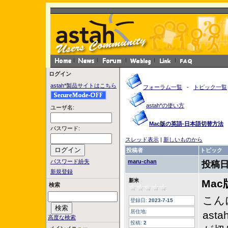
ログイン
astah*製品サイトはこちら
フォーラム一覧
-
トピック一覧
astah*の使い方
ユーザ名:
Mac版の英語-日本語切替方法
パスワード:
スレッド表示
|
新しいものから
投稿者
トピック
パスワード紛失
maru-chan
投稿日
新規登録
新米
Ma
検索
こん
登録日:
2023-7-15
居住地:
as
高度な検索
投稿:
2