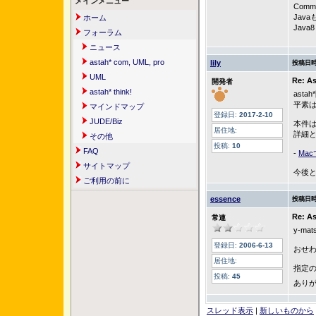
メインメニュー
Com
Jav
ホーム
Java8
フォーラム
ニュース
astah* com, UML, pro
lily
投稿日時
UML
Re: 
開発者
astah* think!
ast
平素は
マインドマップ
登録日:
2017-2-10
JUDE/Biz
本件
居住地:
詳細
その他
投稿:
10
FAQ
-
Mac
サイトマップ
今後と
ご利用の前に
essence
投稿日時
Re: 
常連
y-mat
登録日:
2006-6-13
おせ
居住地:
指定
投稿:
45
あり
スレッド表示
|
新しいものから