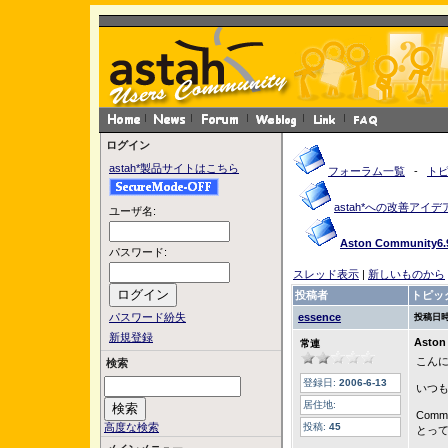
ログイン
astah*製品サイトはこちら
フォーラム一覧
-
ト
astah*への改善アイデ
ユーザ名:
Aston Communit
パスワード:
スレッド表示
|
新しいものから
投稿者
トピッ
パスワード紛失
essence
投稿日時
新規登録
Asto
常連
こん
検索
登録日:
2006-6-13
いつ
居住地:
Comm
高度な検索
投稿:
45
とって