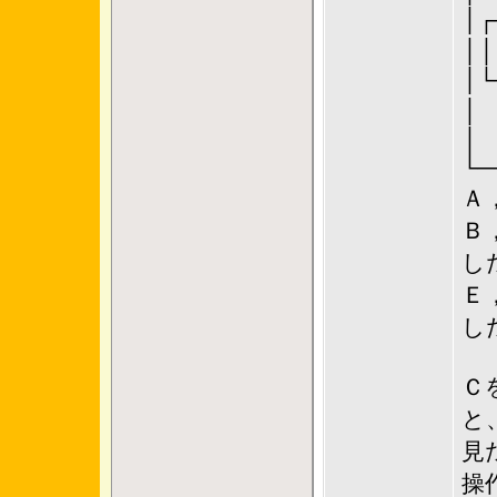
│┌
│
│└
│
│ 
└─
Ａ
Ｂ
し
Ｅ
し
Ｃ
と
見
操