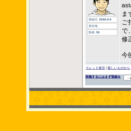
a
ま
登録日:
2006-5-9
ご
居住地:
で
投稿:
50
修
今
スレッド表示
|
新しいものから
投稿するにはまず登録を