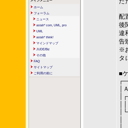
た
メインメニュー
ホーム
フォーラム
配
ニュース
後
astah* com, UML, pro
UML
違
astah* think!
告
マインドマップ
※
JUDE/Biz
その他
タ
FAQ
サイトマップ
■
ご利用の前に
┌─
│┌
│
│└
│
│ 