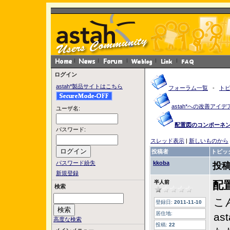
ログイン
astah*製品サイトはこちら
フォーラム一覧
-
ト
astah*への改善アイデ
ユーザ名:
配置図のコンポーネ
パスワード:
スレッド表示
|
新しいものから
投稿者
トピッ
パスワード紛失
kkoba
投稿
新規登録
半人前
配
検索
こ
登録日:
2011-11-10
居住地:
as
高度な検索
投稿:
22