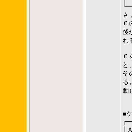
└─
Ａ
Ｃ
後
れ
Ｃ
と
そ
る
動
■
┌─