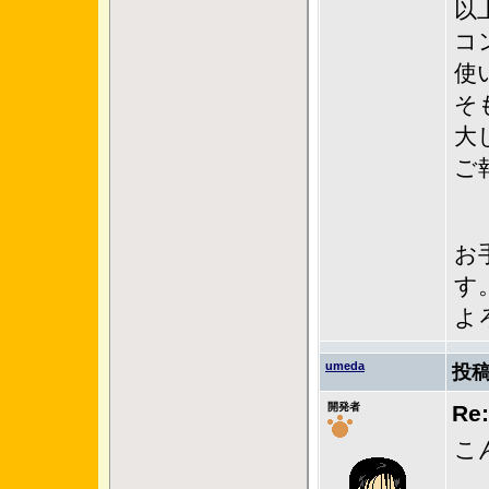
以
コ
使
そ
大
ご
お
す
よ
umeda
投稿
開発者
R
こ