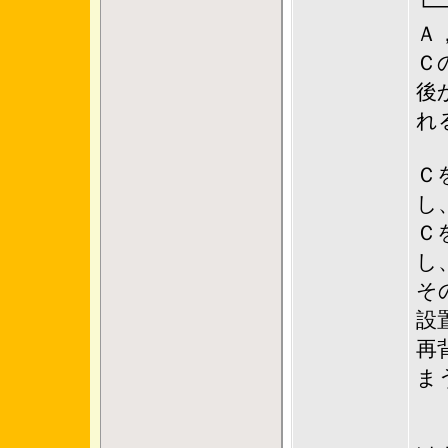
└─
Ａ
Ｃ
後
れ
Ｃ
し
Ｃ
し
そ
設
再
ま