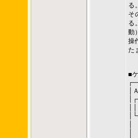
る
そ
る
動
操
た
■
┌─
│┌
│
│└
│
│ 