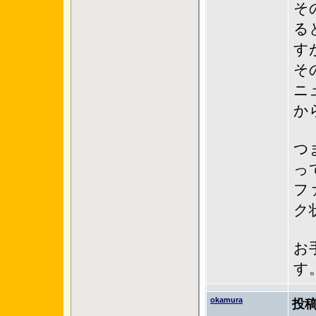
そ
る
す
そ
ニ
か
つ
っ
フ
ク
お
す
okamura
投稿