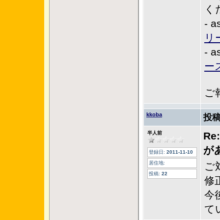
く
- a
リ
- a
ー
ご
kkoba
投稿
半人前
R
が
登録日:
2011-11-10
居住地:
ご
投稿:
22
修
今
て