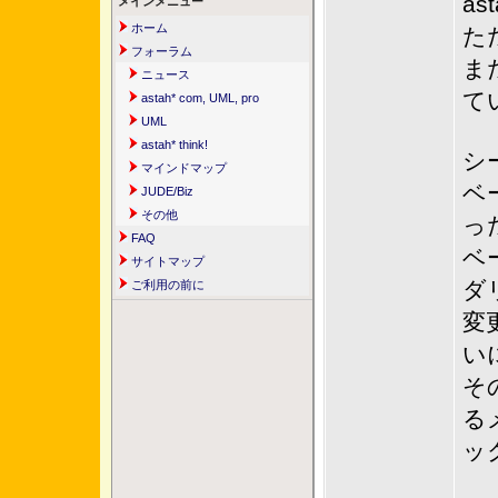
as
メインメニュー
ホーム
た
フォーラム
また
ニュース
て
astah* com, UML, pro
UML
astah* think!
シ
マインドマップ
ベ
JUDE/Biz
その他
っ
FAQ
ベ
サイトマップ
ダ
ご利用の前に
変
い
そ
る
ッ