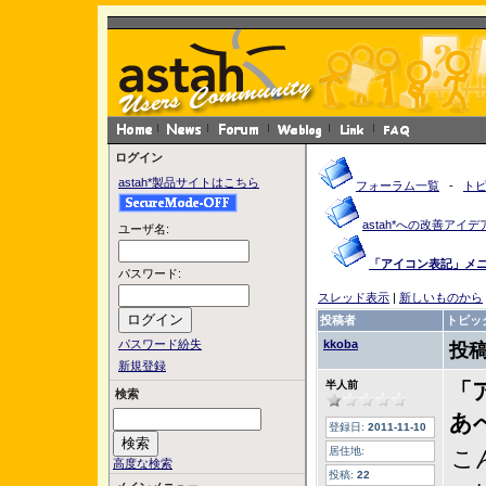
ログイン
astah*製品サイトはこちら
フォーラム一覧
-
ト
astah*への改善アイデ
ユーザ名:
「アイコン表記」メ
パスワード:
スレッド表示
|
新しいものから
投稿者
トピッ
パスワード紛失
kkoba
投稿
新規登録
半人前
「
検索
あ
登録日:
2011-11-10
居住地:
こ
高度な検索
投稿:
22