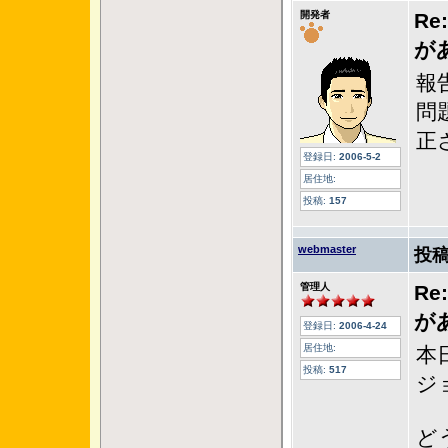
開発者
R
が
報
問
正
登録日:
2006-5-2
居住地:
投稿:
157
webmaster
投稿
管理人
R
が
登録日:
2006-4-24
居住地:
本
投稿:
517
ジ
ど