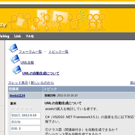
フォーラム一覧
-
トピック一覧
UML全般
UMLの自動生成について
スレッド表示
|
新しいものから
前
投稿者
トピック
ikeda1124
投稿日時:
2011-5-19 16:10
UMLの自動生成について
新米
astahの購入を検討している者です。
登録日:
2011-5-19
C#（VS2010 .NET Framework3.5.1）の資産を元に
報下さい。
居住地:
投稿:
2
①クラス図（関連線付き）を自動生成できるか？
②シーケンス図を自動生成できるか？