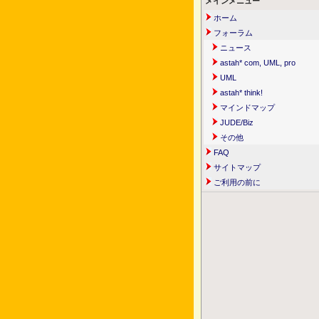
メインメニュー
ホーム
フォーラム
ニュース
astah* com, UML, pro
UML
astah* think!
マインドマップ
JUDE/Biz
その他
FAQ
サイトマップ
ご利用の前に