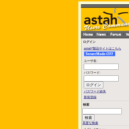
ログイン
astah*製品サイトはこちら
ユーザ名:
パスワード:
パスワード紛失
新規登録
検索
高度な検索