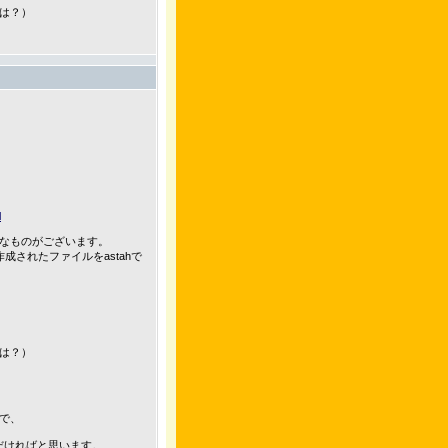
は？）
l
なものがございます。
、作成されたファイルをastahで
は？）
で、
いただければと思います。