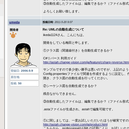
③自動生成したファイルは、編集できるか？（ファイル形式
よろしくお願い致します。
umeda
投稿日時:
2011-5-20 9:07
Re: UMLの自動生成について
開発者
ikeda1124さん、こんにちは。
開発をしている梅田と申します。
①クラス図（関連線付き）を自動生成できるか？
C#リバース 利用ガイド
http://astah.change-vision.com/ja/feature/csharp-reverse.htm
サンプルですので多少使い勝手は悪いのですが、上記のよう
登録日:
2006-5-9
Config.propertiesファイルで関連を作成するように設定し
居住地:
開き、クラス図の自動生成を行ってください。
投稿:
50
②シーケンス図を自動生成できるか？
残念ながらできません。
③自動生成したファイルは、編集できるか？（ファイル形式
.astaファイルが生成され、astahで編集可能です。
①に関しましては、一度お試しいただいたほうが確実ですの
http://astah.change-vision.com/ja/product.html
こちらから、professionalかUMLの試用により、お試し