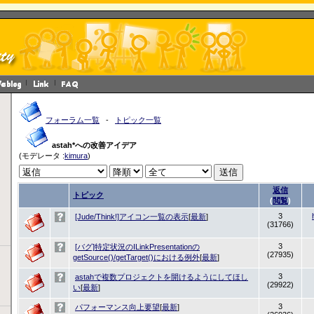
フォーラム一覧
-
トピック一覧
astah*への改善アイデア
(モデレータ :
kimura
)
返信
トピック
(
閲覧
)
3
[Jude/Think!]アイコン一覧の表示
[
最新
]
(31766)
3
[バグ]特定状況のILinkPresentationの
(27935)
getSource()/getTarget()における例外
[
最新
]
3
astahで複数プロジェクトを開けるようにしてほし
(29922)
い
[
最新
]
3
パフォーマンス向上要望
[
最新
]