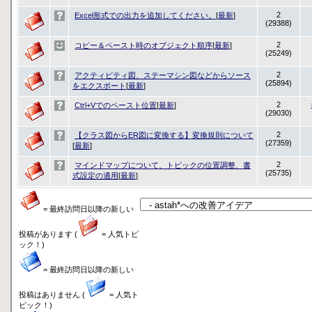
2
Excel形式での出力を追加してください。
[
最新
]
(29388)
2
コピー＆ペースト時のオブジェクト順序
[
最新
]
(25249)
2
アクティビティ図、ステーマシン図などからソース
(25894)
をエクスポート
[
最新
]
2
Ctrl+Vでのペースト位置
[
最新
]
(29030)
2
【クラス図からER図に変換する】変換規則について
(27359)
[
最新
]
2
マインドマップについて、トピックの位置調整、書
(25735)
式設定の適用
[
最新
]
= 最終訪問日以降の新しい
投稿があります (
= 人気トピ
ック！)
= 最終訪問日以降の新しい
投稿はありません (
= 人気ト
ピック！)