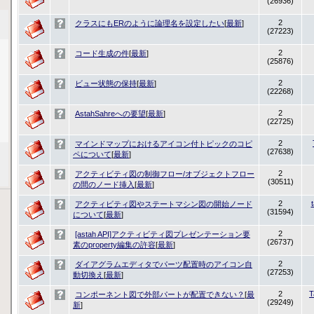
(26936)
2
クラスにもERのように論理名を設定したい
[
最新
]
(27223)
2
コード生成の件
[
最新
]
(25876)
2
ビュー状態の保持
[
最新
]
(22268)
2
AstahSahreへの要望
[
最新
]
(22725)
2
マインドマップにおけるアイコン付トピックのコピ
(27638)
ペについて
[
最新
]
2
アクティビティ図の制御フロー/オブジェクトフロー
(30511)
の間のノード挿入
[
最新
]
2
アクティビティ図やステートマシン図の開始ノード
(31594)
について
[
最新
]
2
[astah API]アクティビティ図プレゼンテーション要
(26737)
素のproperty編集の許容
[
最新
]
2
ダイアグラムエディタでパーツ配置時のアイコン自
(27253)
動切換え
[
最新
]
2
T
コンポーネント図で外部パートが配置できない？
[
最
(29249)
新
]