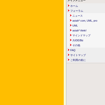
メインメニュー
ホーム
フォーラム
ニュース
astah* com, UML, pro
UML
astah* think!
マインドマップ
JUDE/Biz
その他
FAQ
サイトマップ
ご利用の前に