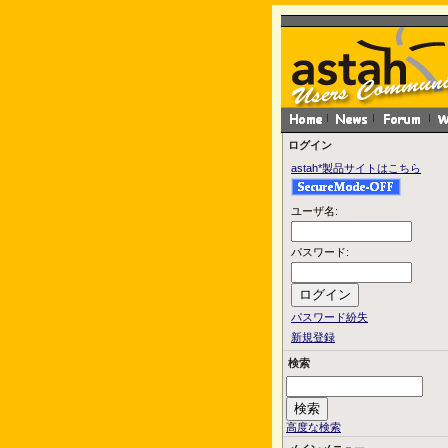
ログイン
astah*製品サイトはこちら
ユーザ名:
パスワード:
パスワード紛失
新規登録
検索
高度な検索