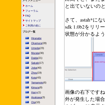
メインメニュー
と出ていないの
ホーム
フォーラム
FAQ
さて、astah*
サイトマップ
sdk 1.0b
ご利用の前に
状態が分かるよ
ブログ一覧
Hiranabe
Okamura
(28)
Umeda
(23)
Murata
(30)
Daida
(21)
Sakaki
(17)
Joba
(40)
Zhou
(19)
Kota
(43)
Yamamoto
(6)
Kimura
(8)
画像の右下です
Harry
(1)
外が発生した場合、Ex
Asakawa
(3)
Ota
(10)