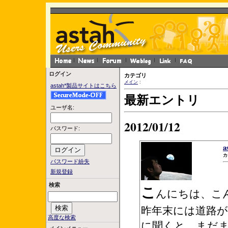
ログイン
カテゴリ
メイン
:
astah*製品サイトはこちら
最新エントリ
ユーザ名:
2012/01/12
パスワード:
a
カ
パスワード紛失
新規登録
こ
検索
んにちは、こ
昨年末には道路
高度な検索
に聞くと、まだ