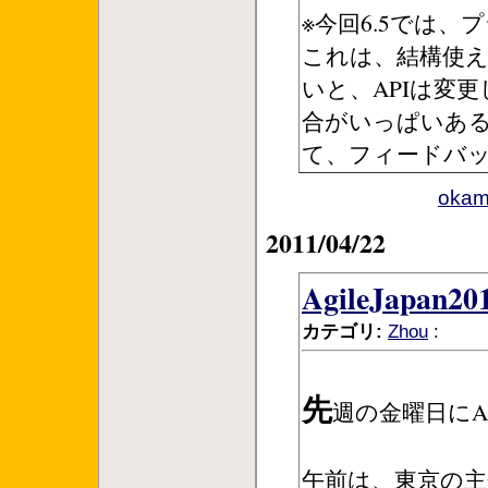
※今回6.5では
これは、結構使
いと、APIは変
合がいっぱいあ
て、フィードバ
ok
2011/04/22
AgileJapa
カテゴリ:
Zhou
:
先
週の金曜日にAg
午前は、東京の主