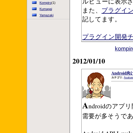
ルビューに表示さ
Kompiro
(1)
また、
プラグイ
Kumagai
Yamazaki
記してます。
プラグイン開発
komp
2012/01/10
Androi
カテゴリ:
Asaka
A
ndroidのア
需要が多そうで