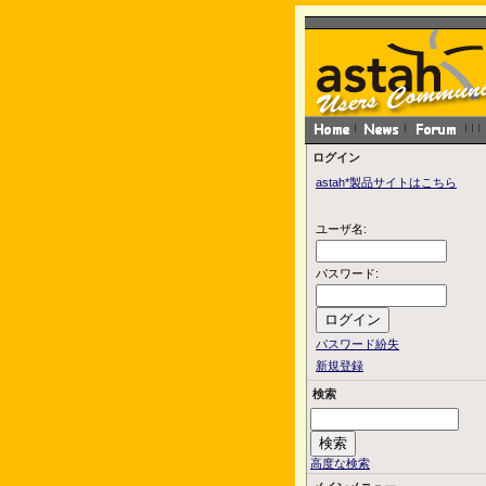
ログイン
astah*製品サイトはこちら
ユーザ名:
パスワード:
パスワード紛失
新規登録
検索
高度な検索