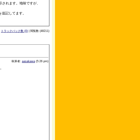
し、例外が発生した場合、
ューに表示されます。地味ですが、
を追記してます。
|
トラックバック数 (0)
| 閲覧数 (48211)
執筆者:
aasakawa
(5:26 pm)