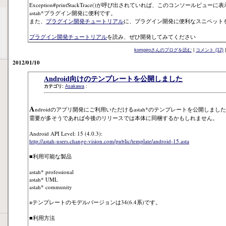
画像の右下ですね。ここに標準出力と、標準エラーの内容が表示されます。も
Exception#printStackTrace()が呼び出されていれば、このコンソールビ
astah*プラグイン開発に便利です。
また、
プラグイン開発チュートリアル
に、プラグイン開発に便利なスニペット
プラグイン開発チュートリアル
を読み、ぜひ開発してみてください
kompiroさんのブログを読む
|
コメント (12)
2012/01/10
Android向けのテンプレートを公開しました
カテゴリ:
Asakawa
: