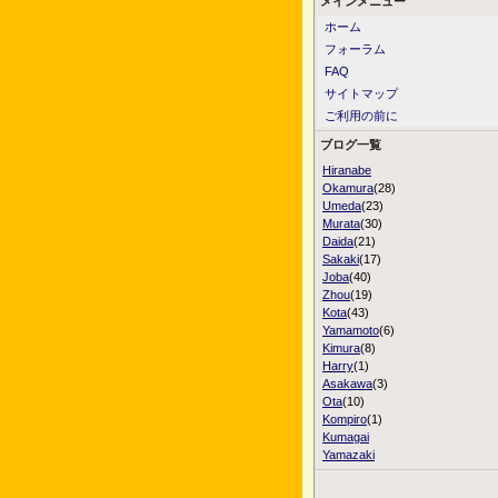
メインメニュー
ホーム
フォーラム
FAQ
サイトマップ
ご利用の前に
ブログ一覧
Hiranabe
Okamura
(28)
Umeda
(23)
Murata
(30)
Daida
(21)
Sakaki
(17)
Joba
(40)
Zhou
(19)
Kota
(43)
Yamamoto
(6)
Kimura
(8)
Harry
(1)
Asakawa
(3)
Ota
(10)