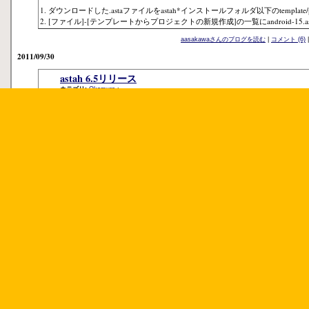
A
ndroidのアプリ開発にご利用いただけるastah*のテンプレートを公開しまし
需要が多そうであれば今後のリリースでは本体に同梱するかもしれません。
Android API Level: 15 (4.0.3):
http://astah-users.change-vision.com/public/template/android-15.asta
■利用可能な製品
astah* professional
astah* UML
astah* community
※テンプレートのモデルバージョンは34(6.4系)です。
■利用方法
1. ダウンロードした.astaファイルをastah*インストールフォルダ以下のtemplate/
2. [ファイル]-[テンプレートからプロジェクトの新規作成]の一覧にandroid-15.
aasakawaさんのブログを読む
|
コメント (6)
2011/09/30
astah 6.5リリース
カテゴリ:
Okamura
: