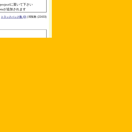
た。
project/に置いて下さい
astaが追加されます
|
トラックバック数 (0)
| 閲覧数 (22433)
執筆者:
okamura
(10:32 am)