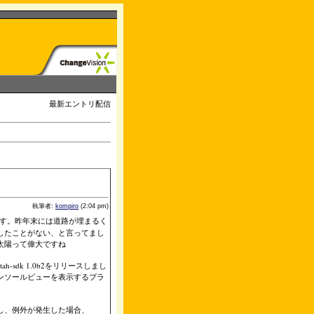
最新エントリ配信
。
執筆者:
kompiro
(2:04 pm)
す。昨年末には道路が埋まるく
したことがない、と言ってまし
太陽って偉大ですね
-sdk 1.0b2をリリースしまし
ンソールビューを表示するプラ