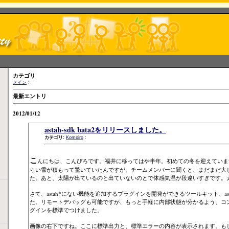
カテゴリ
メイン
:
最新エントリ
2012/01/12
astah-sdk bata2をリリースしました
カテゴリ:
Kompiro
:
こ
んにちは、こんぴろです。福井に移ってはや半年。初めての冬を迎えていま
らい雪が積もって驚いていたんですが、チームメンバーに聞くと、まだまだ大
た。あと、太陽が出ているのと出ていないのとで体感気温が段違いすぎです。
さて、astah*にない機能を追加するプラグインを開発ができるツールキット、astah
た。リモートデバッグも可能ですが、もっと手軽に内部状態が分かるよう、コ
グインを標準でつけました。