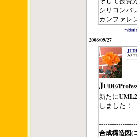
そして投資
シリコンバ
カンファレ
mido
2006/09/27
JUD
カテゴリ
J
UDE/Profe
UML
新たに
しました！
-----------------
合成構造図(