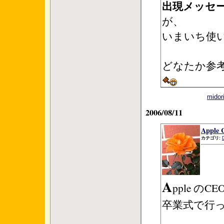
出現メッセ
が、
いまいち使
どなたか参
mid
2006/08/11
Apple 
カテゴリ:
A
pple のC
卒業式で行