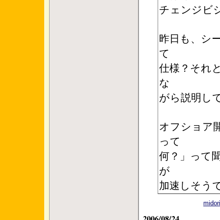
チェンジビ
昨日も、シ
て
仕様？それ
な
がら説明し
オフショア
って
何？」って
が
加速しそう
mid
2006/08/24