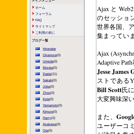
メインメニュー
Ajax と 
ホーム
フォーラム
のセッショ
FAQ
世界各国、
サイトマップ
ご利用の前に
集まってい
ブログ一覧
Hiranabe
Ajax (Asyn
Okamura
(0)
Adaptive Pa
Umeda
(0)
Murata
(0)
Jesse James G
Daida
(21)
ストであるYah
Sakaki
(0)
Joba
(0)
Bill Scott
氏に
Zhou
(0)
大変興味深
Kota
(0)
Yamamoto
(0)
Kimura
(0)
Googl
また、
Harry
(0)
ユーザーコ
Asakawa
(0)
Ota
(0)