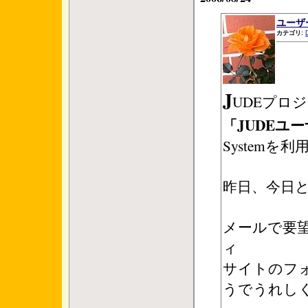
ユーザ
カテゴリ:
J
UDEプロ
「JUDEユ
System
昨日、今日と
メールで要
ィ
サイトのフ
うでうれし