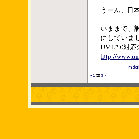
うーん、日
いままで、訳
にしていま
UML2.0
http://www.um
mid
«
1
(2)
3
»