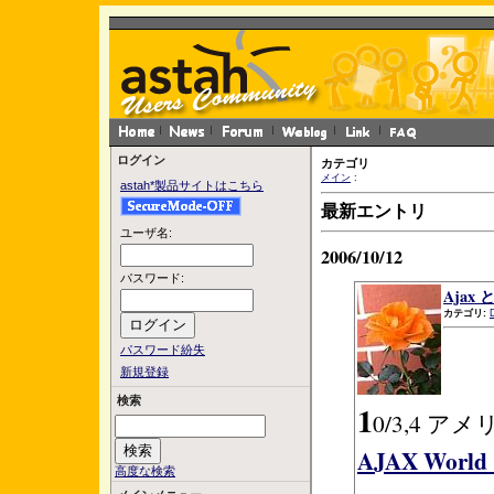
ログイン
カテゴリ
メイン
:
astah*製品サイトはこちら
最新エントリ
ユーザ名:
2006/10/12
パスワード:
Ajax と
カテゴリ:
パスワード紛失
新規登録
検索
1
0/3,4
AJAX World 
高度な検索