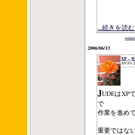
...続きを読む
mid
2006/06/13
XP -
カテゴリ:
J
UDEはX
で
作業を進め
重要ではな