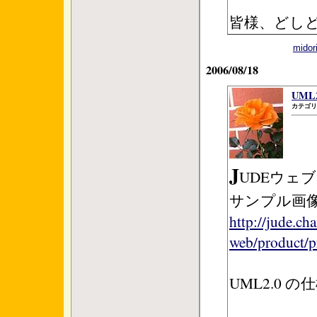
皆様、どし
mid
2006/08/18
UML
カテゴリ
J
UDEウェ
サンプル画
http://jude.ch
web/product/p
UML2.0