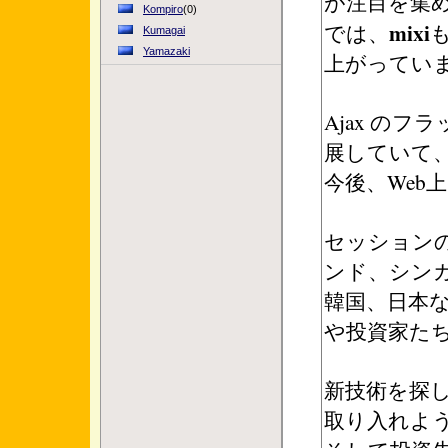
が注目を集めてい
Kompiro
(0)
mixi
では、
Kumagai
Yamazaki
上がってい
Ajax の
展していて
今後、Web
セッション
ンド、シン
韓国、日本
や投資家た
新技術を探し
取り入れよ