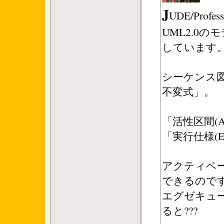
J
UDE/Prof
UML2.0
しています
シーケンス図に
不変式」。
「活性区間(Act
「実行仕様(Exec
アクティベー
できるので
エグゼキュ
ると???