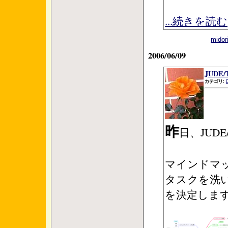
...続きを読む
mid
2006/06/09
JUDE
カテゴリ:
昨
日、JUD
マインドマ
タスクを洗い
を決定しま