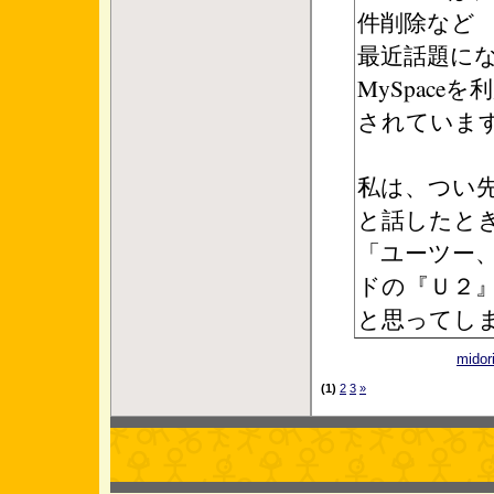
件削除など
最近話題にな
MySpaceを
されていま
私は、つい
と話したと
「ユーツー
ドの『Ｕ２
と思ってし
mid
(1)
2
3
»