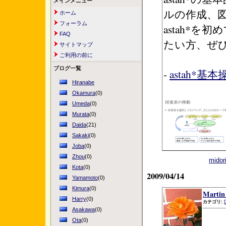
メインメニュー
ルの作成、
ホーム
フォーラム
astah*を
FAQ
たい方、ぜ
サイトマップ
ご利用の前に
ブログ一覧
-
astah*基
Hiranabe
Okamura
(0)
Umeda
(0)
Murata
(0)
Daida
(21)
Sakaki
(0)
Joba
(0)
Zhou
(0)
mid
Kota
(0)
2009/04/14
Yamamoto
(0)
Kimura
(0)
Marti
Harry
(0)
カテゴリ:
Asakawa
(0)
Ota
(0)