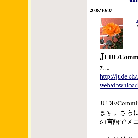
mid
2008/10/03
J
UDE/Commu
た。
http://jude.ch
web/download/
JUDE/Co
ます。さら
の言語でメ