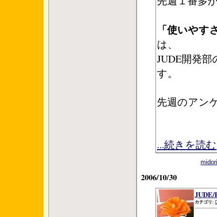
先週１番多
「使いやす
は、
JUDE開発
す。
先週のアン
...続きを読む
mid
2006/10/30
JUDE/P
カテゴリ: