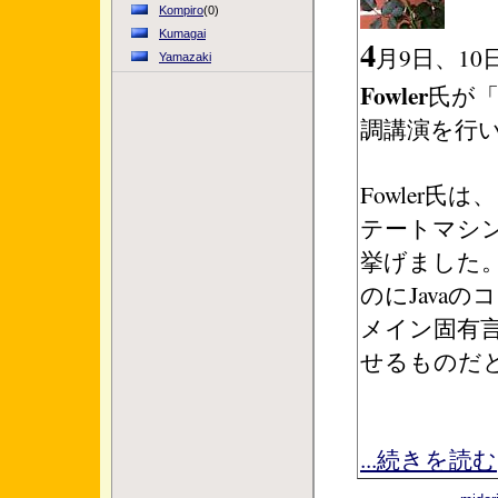
Kompiro
(0)
Kumagai
4
月9日、1
Yamazaki
Fowler
氏が
調講演を行
Fowler氏
テートマシン
挙げました
のにJava
メイン固有
せるものだ
...続きを読む