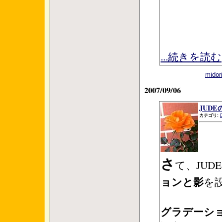
...続きを読む
mid
2007/09/06
JUD
カテゴリ:
さ
て、JUD
ョンと影
を
グラデーシ