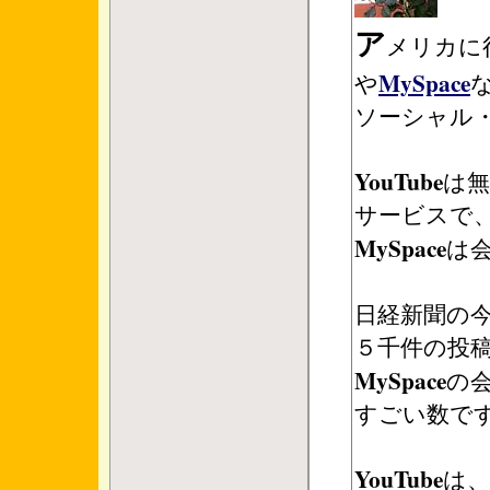
ア
メリカに
MySpace
や
ソーシャル・
YouTube
は
サービスで
MySpace
は
日経新聞の
５千件の投
MySpace
の
すごい数で
YouTube
は、