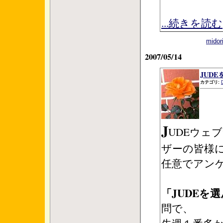
...続きを読む
mid
2007/05/14
JUD
カテゴリ:
J
UDEウェ
ザーの皆様
任意でアン
「JUDEを
問で、