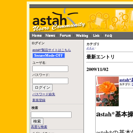
ログイン
カテゴリ
メイン
:
astah*製品サイトはこちら
最新エントリ
ユーザ名:
2009/11/02
パスワード:
asta
カテゴリ:
パスワード紛失
新規登録
検索
a
stah*基
高度な検索
astah*