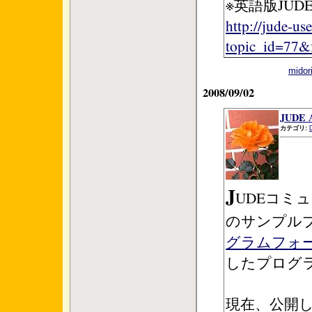
※英語版JU
http://jude-u
topic_id=77
mid
2008/09/02
JUD
カテゴリ:
J
UDEコミュ
のサンプル
グラムフォ
したプログ
現在、公開