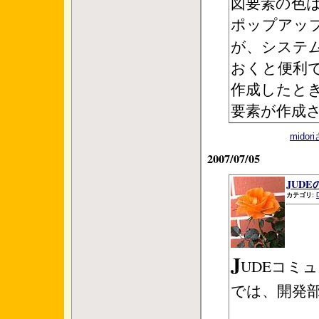
図要素の色
ポップアッ
が、システ
おくと便利
作成したと
要素が作成
mido
2007/07/05
JUDEの
カテゴリ:
J
UDEコミ
では、開発