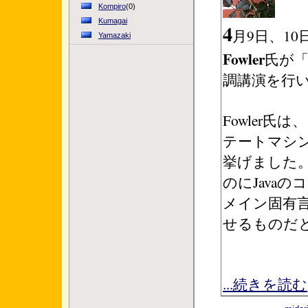
Kompiro
(0)
Kumagai
4
月9日、1
Yamazaki
Fowler
氏が
調講演を行
Fowler氏
テートマシン
挙げました
のにJava
メイン固有
せるものだ
...続きを読む