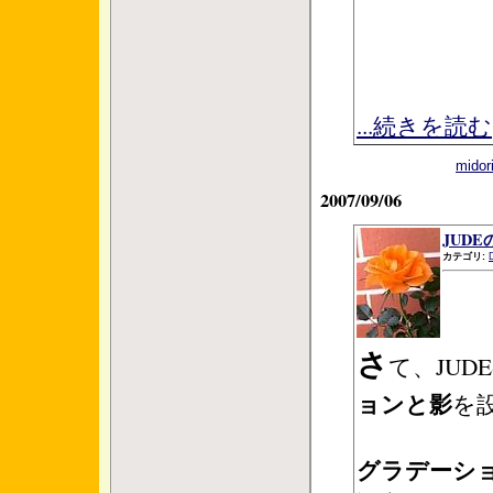
...続きを読む
mid
2007/09/06
JUD
カテゴリ:
さ
て、JUD
ョンと影
を
グラデーシ