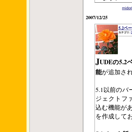
mid
2007/12/25
5.2ペ
カテゴリ:
J
UDEの5.
能
が追加さ
5.1以前の
ジェクトフ
込む機能があ
を作成して