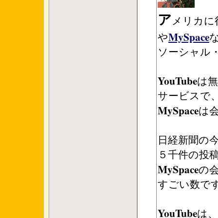
ア
メリカに
MySpace
や
ソーシャル・
YouTube
は
サービスで
MySpace
は
日経新聞の
５千件の投
MySpace
の
すごい数で
YouTube
は、