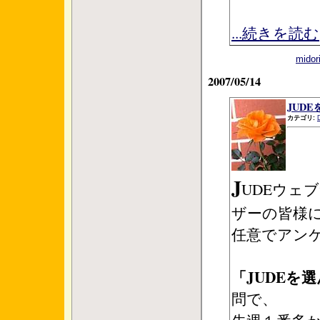
...続きを読む
mid
2007/05/14
JUD
カテゴリ:
J
UDEウェ
ザーの皆様
任意でアン
「JUDEを
問で、