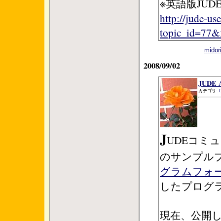
※英語版JU
http://jude-u
topic_id=77
mid
2008/09/02
JUD
カテゴリ:
J
UDEコミュ
のサンプル
グラムフォ
したプログ
現在、公開