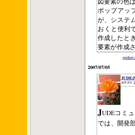
図要素の色
ポップアッ
が、システ
おくと便利
作成したと
要素が作成
mido
2007/07/05
JUDEの
カテゴリ:
J
UDEコミ
では、開発