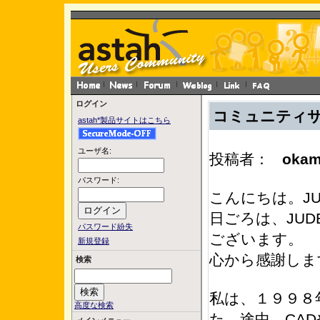
ログイン
コミュニティ
astah*製品サイトはこちら
ユーザ名:
投稿者：
okam
パスワード:
こんにちは。J
日ごろは、JU
パスワード紛失
ございます。
新規登録
心から感謝しま
検索
私は、１９９８
高度な検索
た。途中、CA