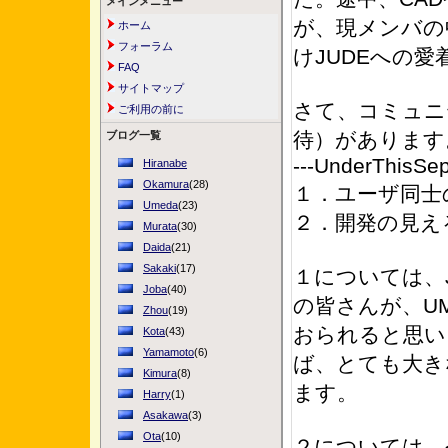
メインメニュー
が、現メンバの
ホーム
フォーラム
けJUDEへの
FAQ
サイトマップ
さて、コミュニ
ご利用の前に
待）があります
ブログ一覧
---UnderThisSepa
Hiranabe
Okamura
(28)
１．ユーザ同士
Umeda
(23)
２．開発の見え
Murata
(30)
Daida
(21)
Sakaki
(17)
１については、
Joba
(40)
の皆さんが、U
Zhou
(19)
おられると思い
Kota
(43)
Yamamoto
(6)
ば、とても大き
Kimura
(8)
ます。
Harry
(1)
Asakawa
(3)
Ota
(10)
２については、