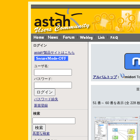
ログイン
astah*製品サイトはこちら
ユーザ名:
アルバムトップ
:
midori
To
パスワード:
並
パスワード紛失
51 番～ 60 番を表示 (全 228 枚
新規登録
検索
高度な検索