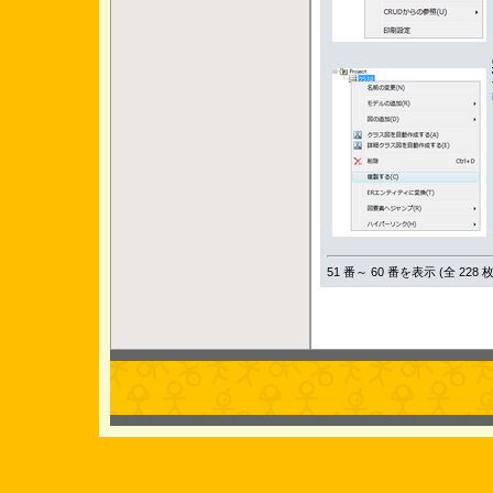
51 番～ 60 番を表示 (全 228 枚