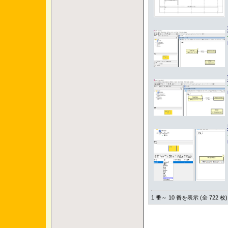
1 番～ 10 番を表示 (全 722 枚)