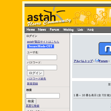
ログイン
astah*製品サイトはこちら
ユーザ名:
アルバムトップ
:
Forum
:
パスワード:
パスワード紛失
新規登録
並
検索
1 番～ 10 番を表示 (全 722 枚)
高度な検索