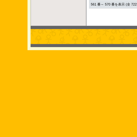
561 番～ 570 番を表示 (全 722