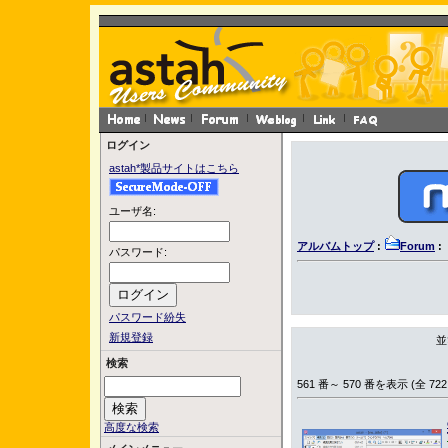
ログイン
astah*製品サイトはこちら
ユーザ名:
アルバムトップ
:
Forum
:
パスワード:
パスワード紛失
新規登録
並
検索
561 番～ 570 番を表示 (全 722
高度な検索