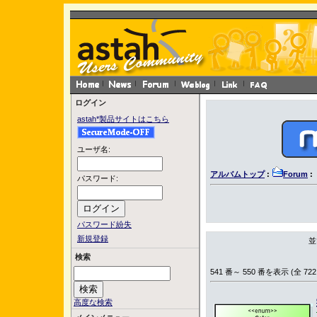
ログイン
astah*製品サイトはこちら
ユーザ名:
アルバムトップ
:
Forum
:
パスワード:
パスワード紛失
新規登録
並
検索
541 番～ 550 番を表示 (全 722
高度な検索