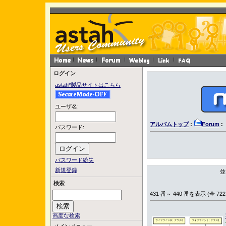
ログイン
astah*製品サイトはこちら
ユーザ名:
アルバムトップ
:
Forum
:
パスワード:
パスワード紛失
新規登録
並
検索
431 番～ 440 番を表示 (全 722
高度な検索