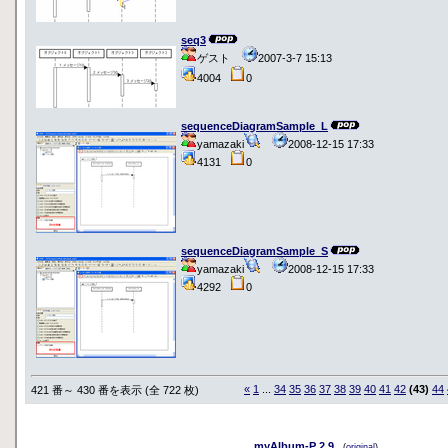
seq3
ゲスト
2007-3-7 15:13
4004
0
sequenceDiagramSample_L
yamazaki
2008-12-15 17:33
4131
0
sequenceDiagramSample_S
yamazaki
2008-12-15 17:33
4292
0
«
1
...
34
35
36
37
38
39
40
41
42
(43)
44
421 番～ 430 番を表示 (全 722 枚)
myAlbum-P 2.9
(
original
)