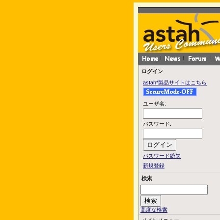
ログイン
astah*製品サイトはこちら
ユーザ名:
パスワード:
パスワード紛失
新規登録
検索
高度な検索