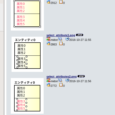
2912
0
select_attribute1.png
midori
2016-10-27 11:55
2863
0
select_attributes2.png
midori
2016-10-27 11:56
2772
0