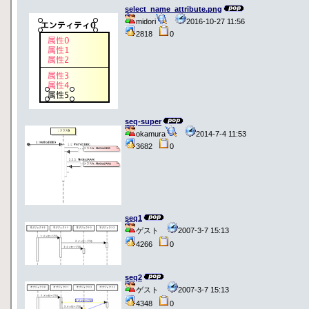
select_name_attribute.png
midori
2016-10-27 11:56
2818
0
seq-super
okamura
2014-7-4 11:53
3682
0
seq1
ゲスト
2007-3-7 15:13
4266
0
seq2
ゲスト
2007-3-7 15:13
4348
0