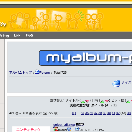
アルバムトップ
:
Forum
:
Total:725
クイズ
並び替え: タイトル (
) 日時 (
) ヒット数 (
現在の並び順: タイトル (A → Z)
«
1
...
34
35
36
37
38
39
40
41
42
(43)
44
421 番～ 430 番を表示 (全 722 枚)
select_all.png
midori
2016-10-27 11:57