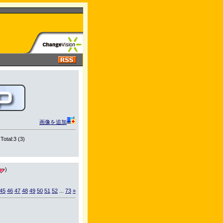
画像を追加
Total:3 (3)
)
45
46
47
48
49
50
51
52
...
73
»