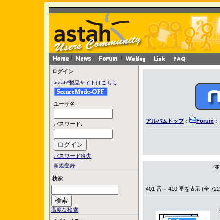
ログイン
astah*製品サイトはこちら
ユーザ名:
アルバムトップ
:
Forum
:
パスワード:
パスワード紛失
新規登録
並
検索
401 番～ 410 番を表示 (全 722
高度な検索