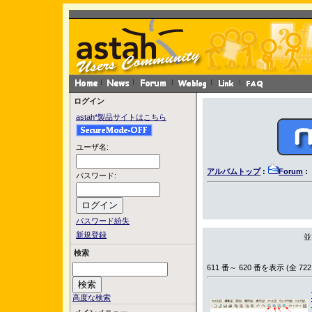
ログイン
astah*製品サイトはこちら
ユーザ名:
アルバムトップ
:
Forum
:
パスワード:
パスワード紛失
新規登録
並
検索
611 番～ 620 番を表示 (全 722
高度な検索