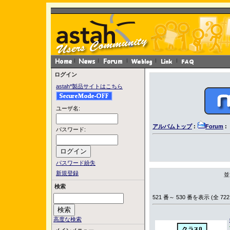
ログイン
astah*製品サイトはこちら
ユーザ名:
アルバムトップ
:
Forum
:
パスワード:
パスワード紛失
新規登録
並
検索
521 番～ 530 番を表示 (全 722
高度な検索