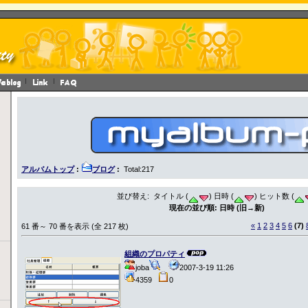
アルバムトップ
:
ブログ
:
Total:217
並び替え: タイトル (
) 日時 (
) ヒット数 (
現在の並び順: 日時 (旧→新)
«
1
2
3
4
5
6
(7)
61 番～ 70 番を表示 (全 217 枚)
組織のプロパティ
joba
2007-3-19 11:26
4359
0