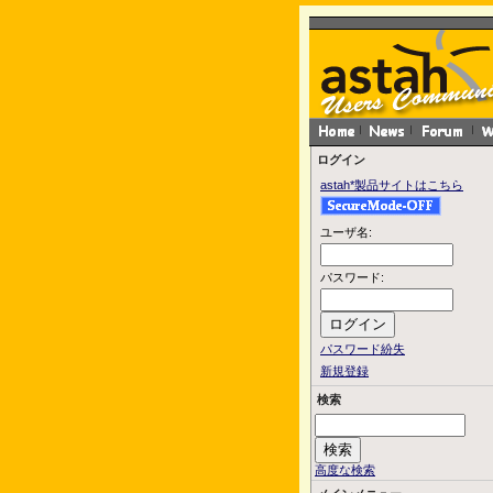
ログイン
astah*製品サイトはこちら
ユーザ名:
パスワード:
パスワード紛失
新規登録
検索
高度な検索