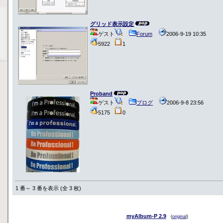
グリッド表示設定
ゲスト
Forum
2006-9-19 10:35
5922
1
Proband
ゲスト
ブログ
2006-9-8 23:56
5175
0
1 番～ 3 番を表示 (全 3 枚)
myAlbum-P 2.9
(
original
)