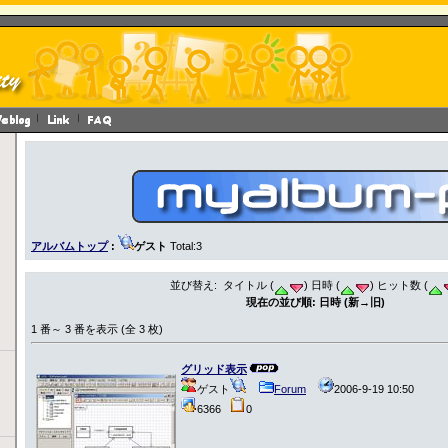
アルバムトップ
:
ゲスト
Total:3
並び替え: タイトル (
) 日時 (
) ヒット数 (
現在の並び順: 日時 (新→旧)
1 番～ 3 番を表示 (全 3 枚)
グリッド表示
ゲスト
Forum
2006-9-19 10:50
6366
0