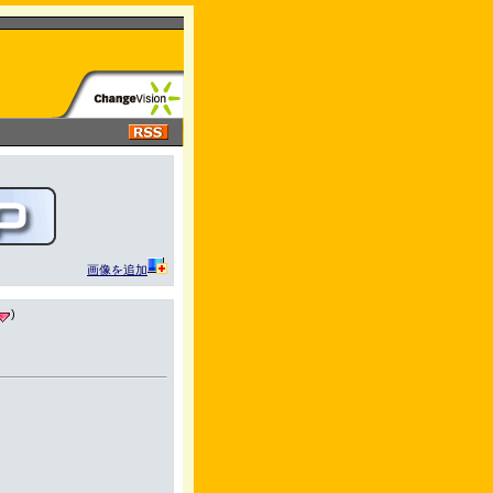
画像を追加
)