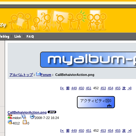
アルバムトップ
:
Forum
: CallBehaiviorAction.png
[<
前
449
450
451
452
453
454
455
次
>]
CallBehaiviorAction.png
midori
2008-7-22 16:24
4012
0
[<
前
449
450
451
452
453
454
455
次
>]