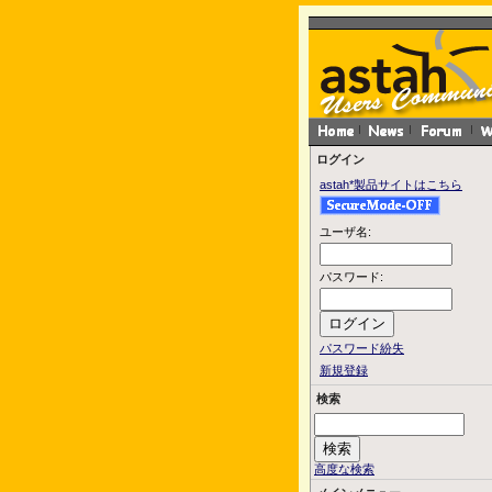
ログイン
astah*製品サイトはこちら
ユーザ名:
パスワード:
パスワード紛失
新規登録
検索
高度な検索