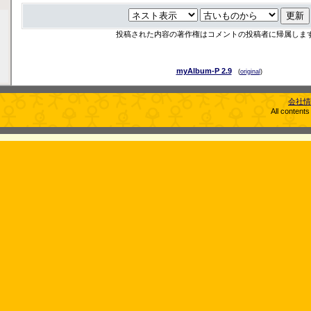
投稿された内容の著作権はコメントの投稿者に帰属しま
myAlbum-P 2.9
(
original
)
会社情
All content