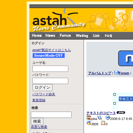
ログイン
astah*製品サイトはこちら
ユーザ名:
アルバムトップ
:
Forum
:
パスワード:
パスワード紛失
新規登録
検索
テキストのコピー３
joba
2008-6-17 8:
3809
0
高度な検索