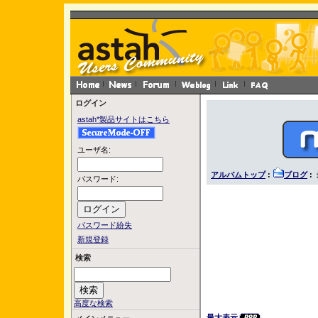
ログイン
astah*製品サイトはこちら
ユーザ名:
アルバムトップ
:
ブログ
:
パスワード:
パスワード紛失
新規登録
検索
高度な検索
最大表示