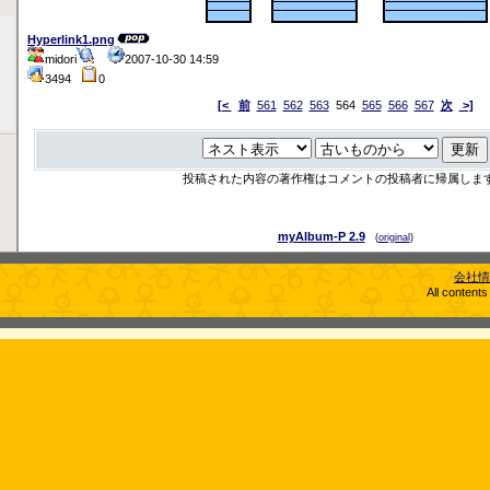
Hyperlink1.png
midori
2007-10-30 14:59
3494
0
[<
前
561
562
563
564
565
566
567
次
>]
投稿された内容の著作権はコメントの投稿者に帰属しま
myAlbum-P 2.9
(
original
)
会社情
All content