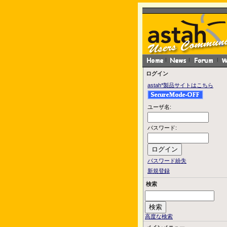
ログイン
astah*製品サイトはこちら
ユーザ名:
パスワード:
パスワード紛失
新規登録
検索
高度な検索